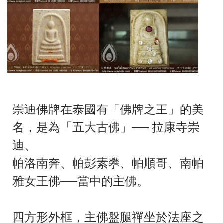
崇迪佛牌在泰國有「佛牌之王」的美
名，是為「五大古佛」── 拉康寺崇
迪、
帕洛南奔、帕彭素攀、帕順哥、南帕
雅女王佛──當中的主佛。
四方形外框，主佛盤腿禪坐於法座之