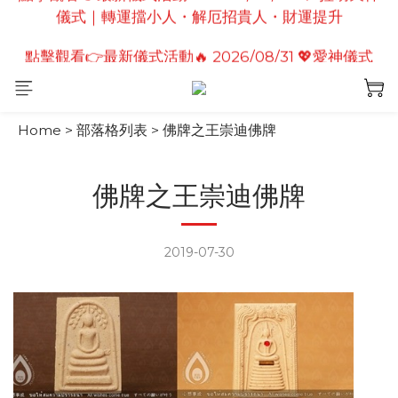
點擊觀看👉最新儀式活動🔥2026/08/19 💗2026七夕
點擊觀看👉最新儀式活動🔥 2026/08/31 💖愛神儀式
情定善緣桃花燈｜泰國高僧祈願點燈儀式
｜增強人緣魅力・感情和合・招正緣桃花
點擊觀看👉最新儀式活動🔥2026/08/19 💗2026七夕
情定善緣桃花燈｜泰國高僧祈願點燈儀式
Home
>
部落格列表
>
佛牌之王崇迪佛牌
佛牌之王崇迪佛牌
2019-07-30