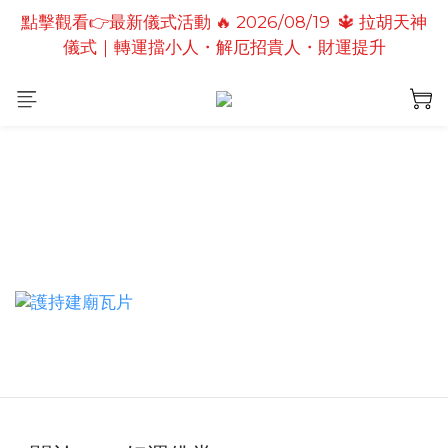
點擊觀看👉最新儀式活動 🔥 2026/08/19  🔱 拉胡天神
點擊觀看👉最新儀式活動🔥2026/08/19 💗2026七夕
儀式｜轉運擋小人・解厄招貴人・財運提升
情定善緣桃花燈｜泰國高僧祈願點燈儀式
點擊觀看👉最新儀式活動🔥 2026/08/31 💖愛神儀式
｜增強人緣魅力・感情和合・招正緣桃花
點擊觀看👉最新儀式活動🔥2026/08/19 💗2026七夕
情定善緣桃花燈｜泰國高僧祈願點燈儀式