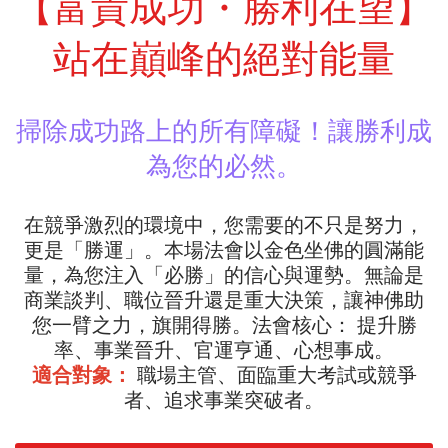
【富貴成功・勝利在望】
站在巔峰的絕對能量
掃除成功路上的所有障礙！讓勝利成
為您的必然。
在競爭激烈的環境中，您需要的不只是努力，
更是「勝運」。本場法會以金色坐佛的圓滿能
量，為您注入「必勝」的信心與運勢。無論是
商業談判、職位晉升還是重大決策，讓神佛助
您一臂之力，旗開得勝。法會核心： 提升勝
率、事業晉升、官運亨通、心想事成。
適合對象：
職場主管、面臨重大考試或競爭
者、追求事業突破者。