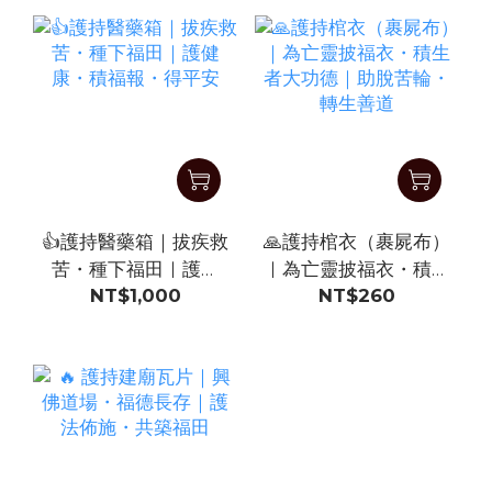
👍護持醫藥箱｜拔疾救
🙏護持棺衣（裹屍布）
苦・種下福田｜護健
｜為亡靈披福衣・積生
NT$1,000
NT$260
康・積福報・得平安
者大功德｜助脫苦輪・
轉生善道