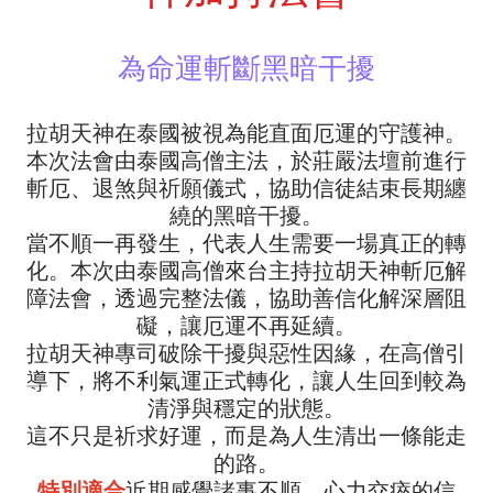
為命運斬斷黑暗干擾
拉胡天神在泰國被視為能直面厄運的守護神。
本次法會由泰國高僧主法，於莊嚴法壇前進行
斬厄、退煞與祈願儀式，協助信徒結束長期纏
繞的黑暗干擾。
當不順一再發生，代表人生需要一場真正的轉
化。本次由泰國高僧來台主持拉胡天神斬厄解
障法會，透過完整法儀，協助善信化解深層阻
礙，讓厄運不再延續。
拉胡天神專司破除干擾與惡性因緣，在高僧引
導下，將不利氣運正式轉化，讓人生回到較為
清淨與穩定的狀態。
這不只是祈求好運，而是為人生清出一條能走
的路。
特別適合
近期感覺諸事不順、心力交瘁的信