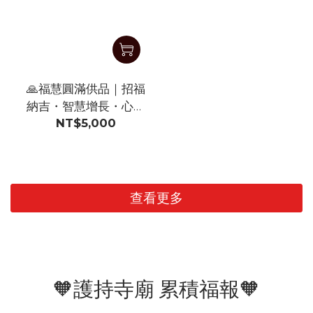
🙏福慧圓滿供品｜招福
納吉・智慧增長・心願
NT$5,000
達成
查看更多
🧡護持寺廟 累積福報🧡