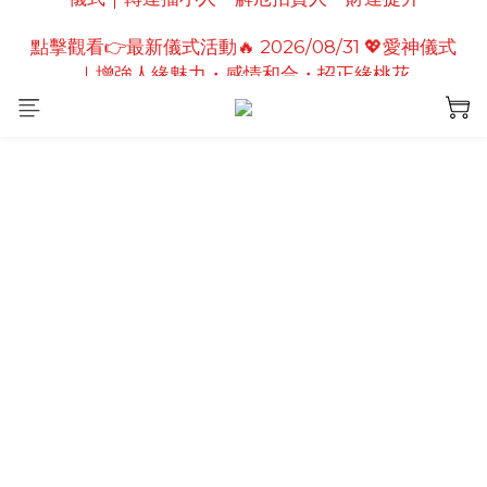
點擊觀看👉最新儀式活動🔥2026/08/19 💗2026七夕
點擊觀看👉最新儀式活動🔥 2026/08/31 💖愛神儀式
情定善緣桃花燈｜泰國高僧祈願點燈儀式
｜增強人緣魅力・感情和合・招正緣桃花
點擊觀看👉最新儀式活動🔥2026/08/19 💗2026七夕
情定善緣桃花燈｜泰國高僧祈願點燈儀式