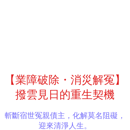
【業障破除・消災解冤】
撥雲見日的重生契機
斬斷宿世冤親債主，化解莫名阻礙，
迎來清淨人生。