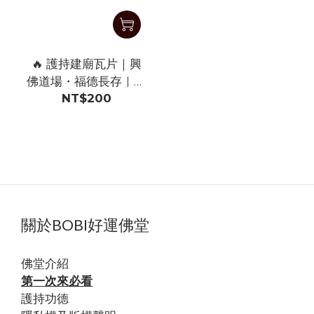
🔥 護持建廟瓦片｜興
佛道場・福德長存｜護
NT$200
法佈施・共築福田
關於BOBI好運佛堂
佛堂
介紹
第一次來必看
護持功德