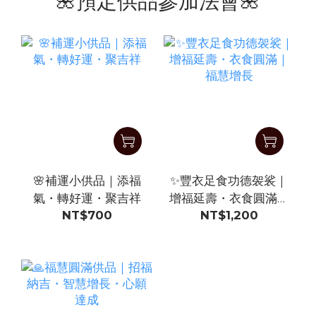
🌺預定供品參加法會🌺
🌸補運小供品｜添福
✨豐衣足食功德袈裟｜
氣・轉好運・聚吉祥
增福延壽・衣食圓滿｜
NT$700
NT$1,200
福慧增長