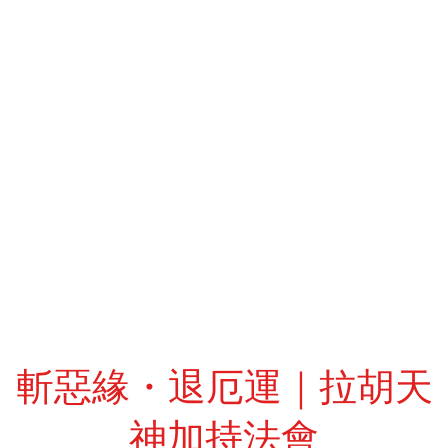
斬惡緣・退厄運｜拉胡天
神加持法會