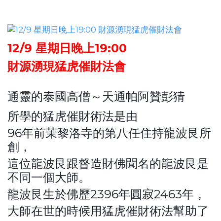
12/9 星期日晚上19:00
財源湧現猛虎催財法會
通靈的泰國高僧～天通帕阿贊彭猜
所學的猛虎催財術法是由
96年前茉黎洛寺的第八任住持龍波艮所
創，
這位龍波艮跟督造財佛聞名的龍波艮是
不同一個大師。
龍波艮生於佛歷2396年圓寂2463年，
大師在世的時候用猛虎催財術法幫助了