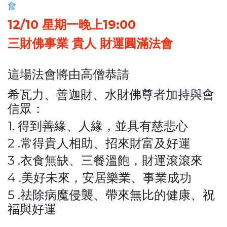
12/10 星期一晚上19:00
三財佛事業 貴人 財運圓滿法會
這場法會將由高僧恭請
希瓦力、善迦財、水財佛尊者加持與會
信眾：
1. 得到善緣、人緣，並具有慈悲心
2 .常得貴人相助、招來財富及好運
3 .衣食無缺、三餐溫飽，財運滾滾來
4 .美好未來，安居樂業、事業成功
5 .祛除病魔侵襲、帶來無比的健康、祝
福與好運