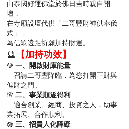
由泰國好運佛堂於佛日吉時親自開
壇，
在寺廟設壇代供「二哥豐財神供奉儀
式」，
為信眾遠距祈願加持財運。
🔮
【加持功效】
💎
一、開啟財庫能量
召請二哥豐降臨，為您打開正財與
偏財之門。
🌸
二、事業順遂得利
適合創業、經商、投資之人，助事
業拓展、合作順利。
🪷
三、招貴人化障礙