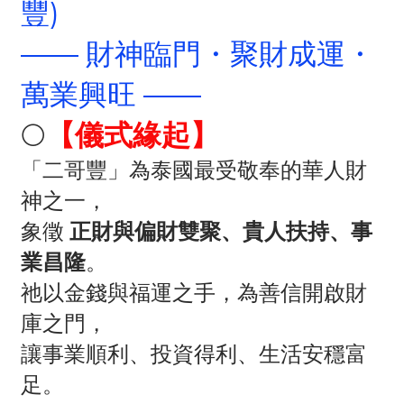
豐)
—— 財神臨門・聚財成運・
萬業興旺 ——
🌕
【儀式緣起】
「二哥豐」為泰國最受敬奉的華人財
神之一，
象徵
正財與偏財雙聚、貴人扶持、事
業昌隆
。
祂以金錢與福運之手，為善信開啟財
庫之門，
讓事業順利、投資得利、生活安穩富
足。