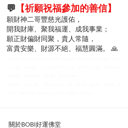
💬
【祈願祝福參加的善信】
願財神二哥豐慈光護佑，
開我財庫、聚我福運、成我事業；
願正財偏財同聚，貴人常隨，
富貴安樂、財源不絕、福慧圓滿。 🙏
代供泰國二哥豐財神由泰國高僧主法祈福，啟動偏財運、金流循環與事業順遂能量。適合做
生意、業務、自由接案者，或近期財運停滯、收入不穩、客源不足者。藉由二哥豐財神的迅
速財富能量，幫助破財補財、提升運勢、增加成交與獲利。
相關搜尋詞：泰國二哥豐、二哥豐財神、代供二哥豐、招財法會、偏財提升、業務招財、快
速增財、泰國財神代供、財運開啟、金流提升、事業順利、開運祈福。
關於BOBI好運佛堂