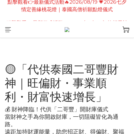
情定善緣桃花燈｜泰國高僧祈願點燈儀式
點擊觀看👉最新儀式活動🔥2026/08/19 💗2026七夕
情定善緣桃花燈｜泰國高僧祈願點燈儀式
點擊觀看👉最新儀式活動 🔥 2026/08/19  🔱 拉胡天神
儀式｜轉運擋小人・解厄招貴人・財運提升
點擊觀看👉最新儀式活動🔥 2026/08/31 💖愛神儀式
｜增強人緣魅力・感情和合・招正緣桃花
點擊觀看👉最新儀式活動🔥2026/08/19 💗2026七夕
🟡「代供泰國二哥豐財
情定善緣桃花燈｜泰國高僧祈願點燈儀式
神｜旺偏財・事業順
利・財富快速增長」
💰 財神降臨！代供「二哥豐」開財庫儀式
當財神之手為你開啟財庫，一切阻礙皆化為通
路。
遠距加持財運能量，助您招正財、得偏財、聚福