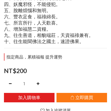
四、妖魔邪怪，不能侵犯。
五、脫離煩惱和無明。
六、豐衣足食，福祿綿長。
七、所言所行，人天歡喜。
八、增加福慧二資糧。
九、往生善道，相貌端莊，天資福祿兼有。
十、往生能聞佛法之國土，速證佛果。
指定商品，累積福報 提升運勢
NT$200
加入購物車
立即購買
加入追蹤清單