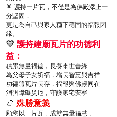
🌟 護持一片瓦，不僅是為佛殿添上一
分堅固，
更是為自己與家人種下穩固的福報因
緣。
💛
護持建廟瓦片的功德利
益：
積累無量福德，長養來世善緣
為父母子女祈福，增長智慧與吉祥
功德隨瓦片長存，福報與佛殿同在
消弭障礙災厄，守護家宅安寧
📿
殊勝意義
願您以一片瓦，成就無量福慧，