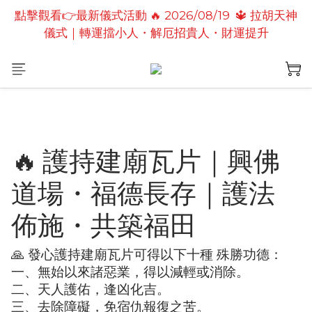
點擊觀看👉最新儀式活動 🔥 2026/08/19  🔱 拉胡天神
點擊觀看👉最新儀式活動🔥2026/08/19 💗2026七夕
儀式｜轉運擋小人・解厄招貴人・財運提升
情定善緣桃花燈｜泰國高僧祈願點燈儀式
點擊觀看👉最新儀式活動🔥 2026/08/31 💖愛神儀式
｜增強人緣魅力・感情和合・招正緣桃花
點擊觀看👉最新儀式活動🔥2026/08/19 💗2026七夕
情定善緣桃花燈｜泰國高僧祈願點燈儀式
🔥 護持建廟瓦片｜興佛
道場・福德長存｜護法
佈施・共築福田
🙏 發心護持建廟瓦片可得以下十種 殊勝功德：
一、無始以來諸惡業，得以減輕或消除。
二、天人護佑，逢凶化吉。
三、去除障礙，免宿仇報復之苦。