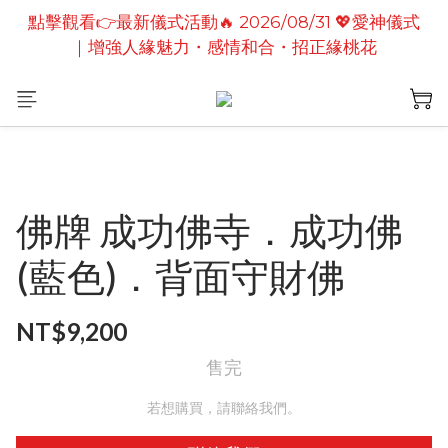
點擊觀看👉最新儀式活動🔥2026/08/19 💗2026七夕
點擊觀看👉最新儀式活動🔥 2026/08/31 💖愛神儀式
情定善緣桃花燈｜泰國高僧祈願點燈儀式
｜增強人緣魅力・感情和合・招正緣桃花
點擊觀看👉最新儀式活動🔥2026/08/19 💗2026七夕
情定善緣桃花燈｜泰國高僧祈願點燈儀式
佛牌 成功佛寺．成功佛
(藍色)．背面守財佛
NT$9,200
售完
若想購買，請聯絡我們。