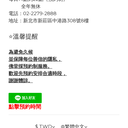
全年無休
電話：02-2279-2888
地址：
新北市新莊區中港路308號8樓
⭐溫馨提醒
為避免久候
並保障每位善信的隱私，
佛堂採預約制服務。
歡迎先預約安排合適時段，
謝謝體諒。
點擊預約時間
$
TWD
繁體中文