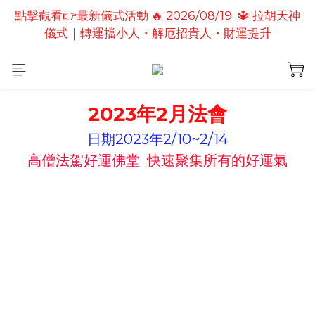
點擊觀看👉最新儀式活動 🔥 2026/08/19  🔱 拉胡天神
點擊觀看👉最新儀式活動🔥2026/08/19 💗2026七夕
儀式｜轉運擋小人・解厄招貴人・財運提升
情定善緣桃花燈｜泰國高僧祈願點燈儀式
點擊觀看👉最新儀式活動🔥 2026/08/31 💖愛神儀式
｜增強人緣魅力・感情和合・招正緣桃花
2023年2月法會
點擊觀看👉最新儀式活動🔥2026/08/19 💗2026七夕
情定善緣桃花燈｜泰國高僧祈願點燈儀式
日期2023年2/10~2/14
高僧法駕好運佛堂
快速聚集所有的好運氣