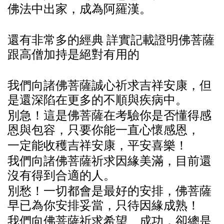
佛法中出家，成
為
阿
羅漢
。
還
有非常多的
經
典
詳實記載證
明佛菩
薩
跟高僧加持是
絕對
有用的
我
們
向
諸
佛菩
薩誠
心祈求吉祥安康，但
是
還
深陷在更多的不
順與
疾病中。
別
急！
這
是佛菩
薩
在考
驗你
是否
懂
得感
恩
與
包容，只要
你
能一直心
懷
感恩，
一定能收
穫
吉祥安康，平安喜
樂
！
我
們
向
諸
佛菩
薩
祈求因
緣
美
滿
，目前
還
沒
有得到合
適
的人。
別
愁！一切都
會
是最好的安排，佛菩
薩
早已
為你
安排妥
當
，只待因
緣
成熟！
我
們
向佛菩
薩
祈求希望、成功，
卻總
是