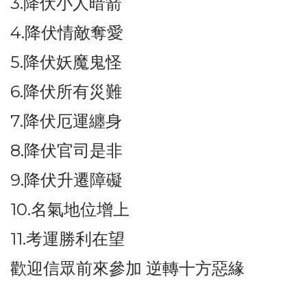
3.降伏小人暗箭
4.降伏情敵奪愛
5.降伏妖魔鬼怪
6.降伏所有災難
7.降伏厄運纏身
8.降伏官司是非
9.降伏升遷障礙
10.名氣地位增上
11.考運勝利在望
歡迎信眾前來參加 逆轉十方惡緣