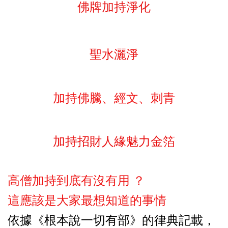
佛牌加持淨化
聖水灑淨
加持佛騰、經文、刺青
加持招財人緣魅力金箔
高僧加持到底有
沒
有用 ？
是大家最想知道的事情
這應該
依
據
《根本
說
一切有部》的律典
記載
，