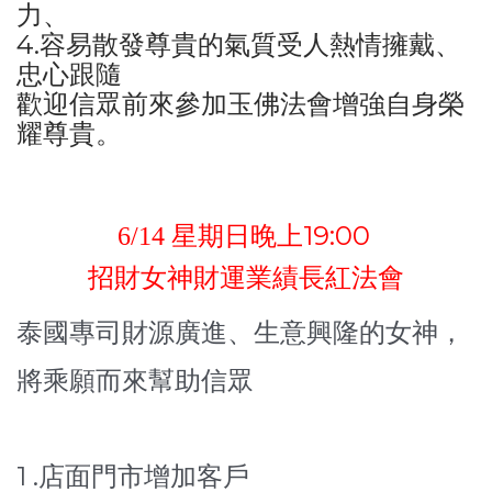
力、
4.容易散發尊貴的氣質受人熱情擁戴、
忠心跟隨
歡迎信眾前來參加玉佛法會增強自身榮
耀尊貴。
19:00
6/14
星期日晚上
招財女神財運業績長紅法會
泰國專司財源廣進、生意興隆的女神，
將乘願而來幫助信眾
1 .
店面門市增加客戶