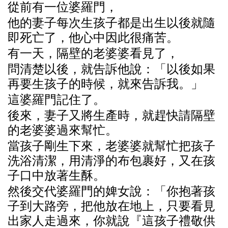
從
前有一位婆
羅門
，
他的妻子
每
次生孩子都是出生以後就
隨
即死亡了，他心中因此很痛苦。
有一天，隔壁的老婆婆看
見
了，
問
清楚以後，就告
訴
他
說
：「以後如果
再要生孩子的
時
候，就
來
告
訴
我。」
這
婆
羅門記
住了。
後
來
，妻子又
將
生
產時
，就
趕
快
請
隔壁
的老婆婆
過來幫
忙。
當
孩子
剛
生下
來
，老婆婆就
幫
忙把孩子
洗浴清
潔
，用清
淨
的布包裹好，又在孩
子口中放著生酥。
然後交代婆
羅門
的婢女
說
：「
你
抱著孩
子到大路旁，把他放在地上，只要看
見
出家人走
過來
，
你
就
說
『
這
孩子
禮
敬供