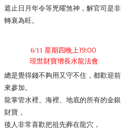
遮止日月年令等兇曜煞神，解官司是非
轉衰為旺。
19:00
6/11
星期四晚上
現世財寶增長水龍法會
總是覺得錢不夠用又守不住，都歡迎前
來參加。
龍掌管水裡、海裡、地底的所有的金銀
財寶，
後人非常喜歡把祖先葬在龍穴，