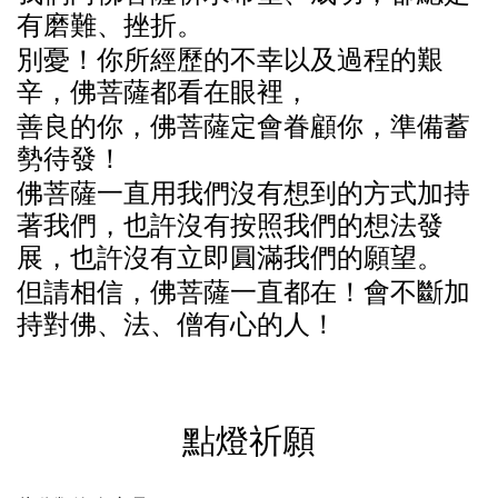
有磨
難
、挫折。
別憂
！
你
所
經歷
的不幸以及
過
程的
艱
辛，佛菩
薩
都看在眼
裡
，
善良的
你
，佛菩
薩
定
會
眷
顧你
，
準備
蓄
勢
待
發
！
佛菩
薩
一直用我
們沒
有想到的方式加持
著我
們
，也
許沒
有按照我
們
的想法
發
展，也
許沒
有立即
圓滿
我
們
的
願
望。
但
請
相信，佛菩
薩
一直都在！
會
不
斷
加
持
對
佛、法、僧有心的人！
點燈祈願