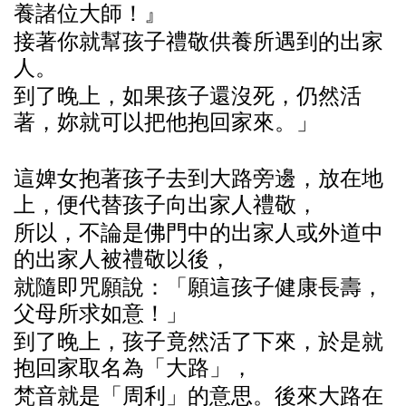
養諸
位大
師
！』
接著
你
就
幫
孩子
禮
敬供
養
所遇到的出家
人。
到了
晚
上，如果孩子
還沒
死，仍然活
著，
妳
就可以把他抱回家
來
。」
這
婢女抱著孩子去到大路旁
邊
，放在地
上，便代替孩子向出家人
禮
敬，
所以，不
論
是佛
門
中的出家人或外道中
的出家人被
禮
敬以後，
就
隨
即咒
願說
：「
願這
孩子健康
長壽
，
父母所求如意！」
到了
晚
上，孩子竟然活了下
來
，於是就
抱回家取名
為
「大路」，
梵音就是「周利」的意思。後
來
大路在