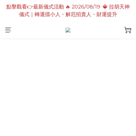
點擊觀看👉最新儀式活動 🔥 2026/08/19  🔱 拉胡天神
點擊觀看👉最新儀式活動🔥2026/08/19 💗2026七夕
儀式｜轉運擋小人・解厄招貴人・財運提升
情定善緣桃花燈｜泰國高僧祈願點燈儀式
點擊觀看👉最新儀式活動🔥 2026/08/31 💖愛神儀式
｜增強人緣魅力・感情和合・招正緣桃花
點擊觀看👉最新儀式活動🔥2026/08/19 💗2026七夕
情定善緣桃花燈｜泰國高僧祈願點燈儀式