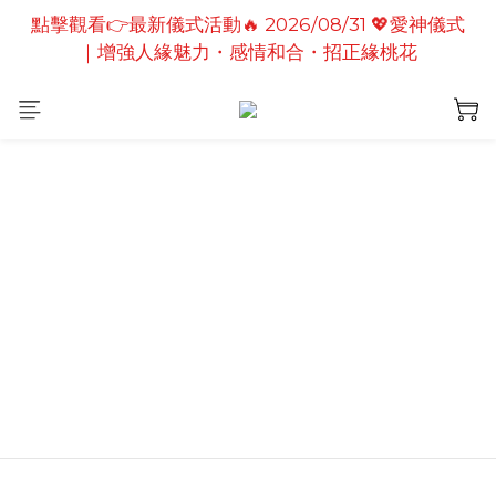
點擊觀看👉最新儀式活動🔥2026/08/19 💗2026七夕
點擊觀看👉最新儀式活動🔥 2026/08/31 💖愛神儀式
情定善緣桃花燈｜泰國高僧祈願點燈儀式
｜增強人緣魅力・感情和合・招正緣桃花
點擊觀看👉最新儀式活動🔥2026/08/19 💗2026七夕
情定善緣桃花燈｜泰國高僧祈願點燈儀式