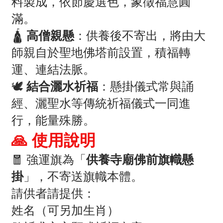
料製成，依節慶選色，象徵福慧圓
滿。
🛕
高僧親懸
：供養後不寄出，將由大
師親自於聖地佛塔前設置，積福轉
運、連結法脈。
🕊
結合灑水祈福
：懸掛儀式常與誦
經、灑聖水等傳統祈福儀式一同進
行，能量殊勝。
🙏 使用說明
🧧 強運旗為「
供養寺廟佛前旗幟懸
掛
」，不寄送旗幟本體。
請供者請提供：
姓名（可另加生肖）