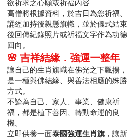
欲祈求之心願或祈福內容
高僧將根據資料，於吉日為您祈福、
誦經加持後親懸旗幟，並於儀式結束
後回傳紀錄照片或祈福文字作為功德
回向。
🌸 吉祥結緣．強運一整年
讓自己的生肖旗幟在佛光之下飄揚，
是一種與佛結緣、與善法相應的殊勝
方式。
不論為自己、家人、事業、健康祈
福，都是植下善因、轉動命運的良
機。
立即供養一面
泰國強運生肖旗
，讓新