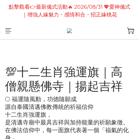
點擊觀看👉最新儀式活動🔥2026/08/19 💗2026七夕
點擊觀看👉最新儀式活動🔥 2026/08/31 💖愛神儀式
情定善緣桃花燈｜泰國高僧祈願點燈儀式
｜增強人緣魅力・感情和合・招正緣桃花
點擊觀看👉最新儀式活動🔥2026/08/19 💗2026七夕
情定善緣桃花燈｜泰國高僧祈願點燈儀式
💯十二生肖強運旗｜高
僧親懸佛寺｜揚起吉祥
🌕 福運隨風動，功德隨願成
源自泰國清邁佛教傳統的祈福信仰
十二生肖強運旗，
是清邁寺廟中最具吉祥與加持能量的祈願象徵。
在佛法信仰中，每一面旗代表著一個「福氣的化
身」，