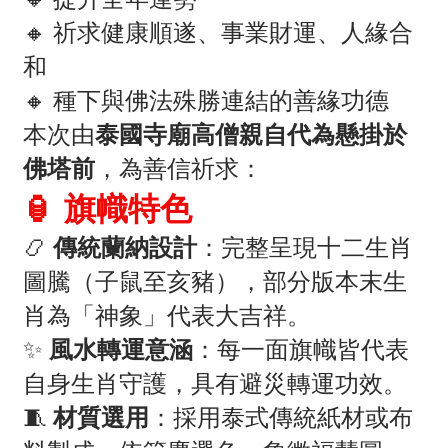
🔸 祈求健康順遂、事業財運、人緣合
和
🔸 種下與佛法殊勝連結的善緣功德
本次由
泰國寺廟高僧親自代為懸掛於
佛塔前
，為善信祈求：
🏮 旗幟特色
📿
傳統蘭納設計
：完整呈現十二生肖
圖騰（子鼠至亥豬），部分版本末生
肖為「神象」代表大吉祥。
✨
風水轉運意涵
：每一面旗幟皆代表
自身生肖守護，具有避災轉運功效。
🧵
材質選用
：採用泰式傳統紙材或布