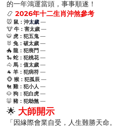
的一年鴻運當頭，事事順遂！
📿
2026年十二生肖沖煞參考
🐭
鼠：沖
—
太歲
🐮
牛：害太歲
—
🐯
虎：
犯五鬼
—
🐰
兔：破太歲
—
🐲
龍：
犯喪門
—
🐍
蛇：
犯桃花
—
🐴
馬：值
太歲
—
🐐
羊：
犯病
符
—
🐵
猴：
犯
孤辰
—
🐔
雞：
犯小人
—
🐶
狗：
犯白虎
—
🐷
豬：
犯
劫煞
—
🌟
大師開示
「因緣際會業自受，人生難勝天命。