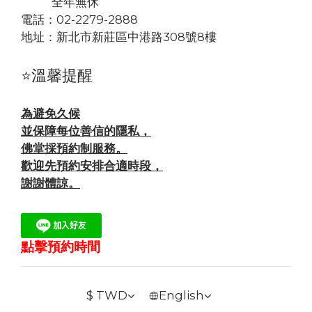
全年無休
電話：02-2279-2888
地址：
新北市新莊區中港路308號8樓
⭐溫馨提醒
為避免久候
並保障每位善信的隱私，
佛堂採預約制服務。
歡迎先預約安排合適時段，
謝謝體諒。
點擊預約時間
$
TWD
English