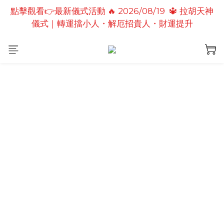
點擊觀看👉最新儀式活動 🔥 2026/08/19  🔱 拉胡天神
點擊觀看👉最新儀式活動🔥2026/08/19 💗2026七夕
儀式｜轉運擋小人・解厄招貴人・財運提升
情定善緣桃花燈｜泰國高僧祈願點燈儀式
點擊觀看👉最新儀式活動🔥 2026/08/31 💖愛神儀式
｜增強人緣魅力・感情和合・招正緣桃花
點擊觀看👉最新儀式活動🔥2026/08/19 💗2026七夕
情定善緣桃花燈｜泰國高僧祈願點燈儀式