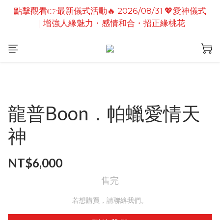
點擊觀看👉最新儀式活動🔥2026/08/19 💗2026七夕
點擊觀看👉最新儀式活動🔥 2026/08/31 💖愛神儀式
情定善緣桃花燈｜泰國高僧祈願點燈儀式
｜增強人緣魅力・感情和合・招正緣桃花
點擊觀看👉最新儀式活動🔥2026/08/19 💗2026七夕
情定善緣桃花燈｜泰國高僧祈願點燈儀式
龍普Boon．帕蠟愛情天
神
NT$6,000
售完
若想購買，請聯絡我們。