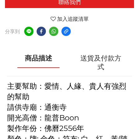
聯絡我們
加入追蹤清單
分享到
商品描述
送貨及付款方
式
主要幫助：愛情、人緣、貴人有強烈
的幫助
請供寺廟：通衡寺
開光高僧：龍普Boon
製作年份：佛曆2556年
顏色：牌: 金色；符布: 白、紅、黃(隨