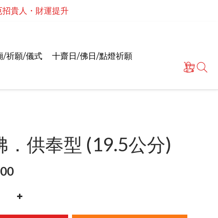
・解厄招貴人・財運提升
泰國高僧祈願點燈儀式
情和合・招正緣桃花
泰國高僧祈願點燈儀式
/祈願/儀式
十齋日/佛日/點燈祈願
．供奉型 (19.5公分)
00