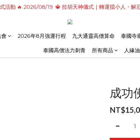
活動 🔥 2026/08/19  🔱 拉胡天神儀式｜轉運擋小人
式活動🔥2026/08/19 💗2026七夕情定善緣桃花燈｜
儀式活動🔥 2026/08/31 💖愛神儀式｜增強人緣魅力・感
式活動🔥2026/08/19 💗2026七夕情定善緣桃花燈｜
法會
2026年8月強運行程
九大通靈高僧算命
泰國寺廟
泰國高僧法力刺青
所有商品
人緣油
成功佛
NT$15,0