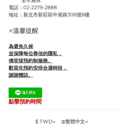
全年無休
電話：02-2279-2888
地址：
新北市新莊區中港路308號8樓
⭐溫馨提醒
為避免久候
並保障每位善信的隱私，
佛堂採預約制服務。
歡迎先預約安排合適時段，
謝謝體諒。
點擊預約時間
$
TWD
繁體中文