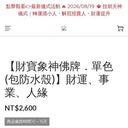
點擊觀看👉最新儀式活動 🔥 2026/08/19  🔱 拉胡天神
點擊觀看👉最新儀式活動🔥2026/08/19 💗2026七夕
儀式｜轉運擋小人・解厄招貴人・財運提升
情定善緣桃花燈｜泰國高僧祈願點燈儀式
點擊觀看👉最新儀式活動🔥 2026/08/31 💖愛神儀式
｜增強人緣魅力・感情和合・招正緣桃花
點擊觀看👉最新儀式活動🔥2026/08/19 💗2026七夕
情定善緣桃花燈｜泰國高僧祈願點燈儀式
【財寶象神佛牌．單色
(包防水殼)】財運、事
業、人緣
NT$2,600
商品備貨時間10～15天