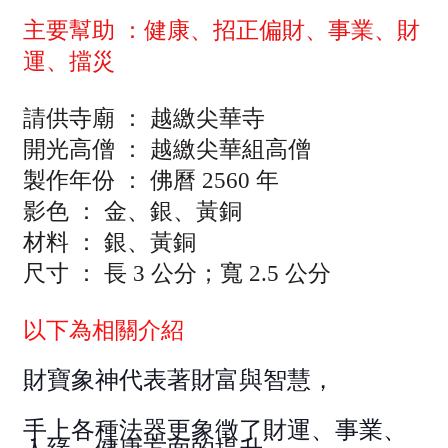
主要幫助
：健康、招正偏財、事業、財
運、擋災
請供寺廟
：
越繳尖華寺
開光高僧
：
越繳尖華組高僧
製作年份
：
佛曆
2560
年
影色
：
金、銀、黃銅
材料
：
銀、黃銅
尺寸
：
長
3
公分；寬
2.5
公分
以下為相關介紹
財寶象神代表著財富與智慧，
手上各種法器更象徵了財運、事業、