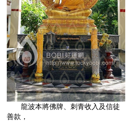
龍波本將佛牌、刺青收入及信徒
善款，