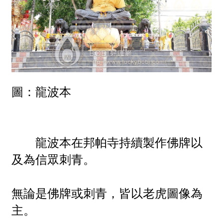
圖：龍波本
龍波本在邦帕寺持續製作佛牌以
及為信眾刺青。
無論是佛牌或刺青，皆以老虎圖像為
主。