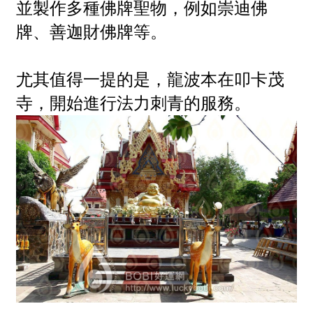
並製作多種佛牌聖物，例如崇迪佛
牌、善迦財佛牌等。
尤其值得一提的是，龍波本在叩卡茂
寺，開始進行法力刺青的服務。