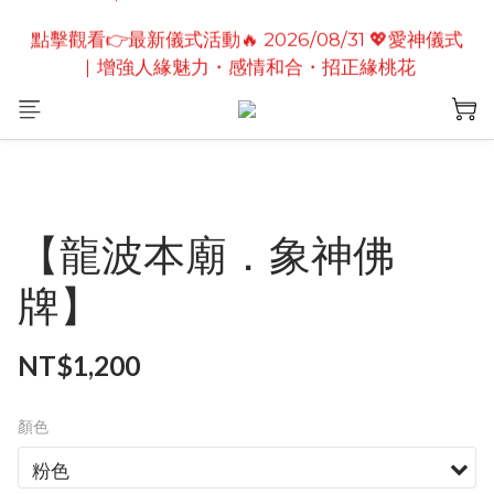
點擊觀看👉最新儀式活動🔥2026/08/19 💗2026七夕
點擊觀看👉最新儀式活動🔥 2026/08/31 💖愛神儀式
情定善緣桃花燈｜泰國高僧祈願點燈儀式
｜增強人緣魅力・感情和合・招正緣桃花
點擊觀看👉最新儀式活動🔥2026/08/19 💗2026七夕
情定善緣桃花燈｜泰國高僧祈願點燈儀式
【龍波本廟．象神佛
牌】
NT$1,200
顏色