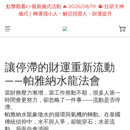
儀式｜轉運擋小人・解厄招貴人・財運提升
點擊觀看👉最新儀式活動🔥2026/08/19 💗2026七夕
情定善緣桃花燈｜泰國高僧祈願點燈儀式
點擊觀看👉最新儀式活動🔥 2026/08/31 💖愛神儀式
｜增強人緣魅力・感情和合・招正緣桃花
點擊觀看👉最新儀式活動🔥2026/08/19 💗2026七夕
情定善緣桃花燈｜泰國高僧祈願點燈儀式
讓停滯的財運重新流動
——帕雅納水龍法會
當財務壓力漸增，當工作推動不順，很多人第一
時間會更努力，卻忽略了一件事——流動是否停
滯。
帕雅納水龍象徵水的循環與氣機的轉動。在泰國
傳統信仰中，水不與人爭，卻能穿石；水若流
動，局面自會清明。