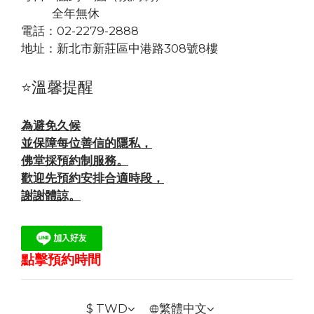
全年無休
電話：02-2279-2888
地址：
新北市新莊區中港路308號8樓
⭐溫馨提醒
為避免久候
並保障每位善信的隱私，
佛堂採預約制服務。
歡迎先預約安排合適時段，
謝謝體諒。
點擊預約時間
$
TWD
繁體中文