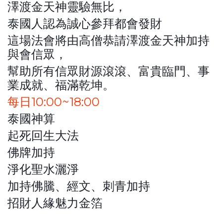
澤渡金天神靈驗無比，
泰國人認為誠心參拜都會發財
這場法會將由高僧恭請澤渡金天神加持
與會信眾，
幫助所有信眾財源滾滾、富貴臨門、事
業成就、福滿乾坤。
每日10:00~18:00
泰國神算
起死回生大法
佛牌加持
淨化聖水灑淨
加持佛騰、經文、刺青加持
招財人緣魅力金箔