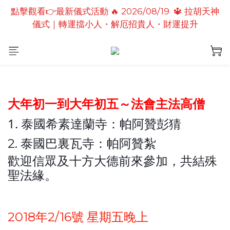
儀式｜轉運擋小人・解厄招貴人・財運提升
點擊觀看👉最新儀式活動🔥2026/08/19 💗2026七夕
情定善緣桃花燈｜泰國高僧祈願點燈儀式
點擊觀看👉最新儀式活動🔥 2026/08/31 💖愛神儀式
｜增強人緣魅力・感情和合・招正緣桃花
點擊觀看👉最新儀式活動🔥2026/08/19 💗2026七夕
情定善緣桃花燈｜泰國高僧祈願點燈儀式
大年初一到大年初五～法會主法高僧
1. 泰國希素達蘭寺：帕阿贊彭猜
2. 泰國巴裏瓦寺：帕阿贊紮
歡迎信眾及十方大德前來參加，共結殊
聖法緣。
2018年2/16號 星期五晚上