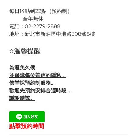
每日14點到22點（預約制）
全年無休
電話：02-2279-2888
地址：
新北市新莊區中港路308號8樓
⭐溫馨提醒
為避免久候
並保障每位善信的隱私，
佛堂採預約制服務。
歡迎先預約安排合適時段，
謝謝體諒。
點擊預約時間