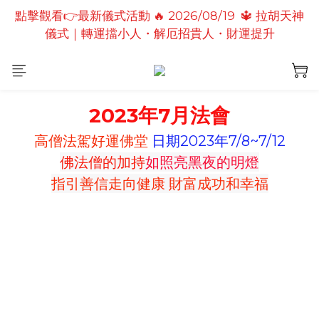
點擊觀看👉最新儀式活動 🔥 2026/08/19  🔱 拉胡天神
點擊觀看👉最新儀式活動🔥2026/08/19 💗2026七夕
儀式｜轉運擋小人・解厄招貴人・財運提升
情定善緣桃花燈｜泰國高僧祈願點燈儀式
點擊觀看👉最新儀式活動🔥 2026/08/31 💖愛神儀式
｜增強人緣魅力・感情和合・招正緣桃花
2023年7月法會
點擊觀看👉最新儀式活動🔥2026/08/19 💗2026七夕
情定善緣桃花燈｜泰國高僧祈願點燈儀式
高僧法駕好運佛堂
日期2023年7/8~7/12
佛法僧的加持
如照亮黑夜的明燈
指引善信走向健康 財富成功和幸福