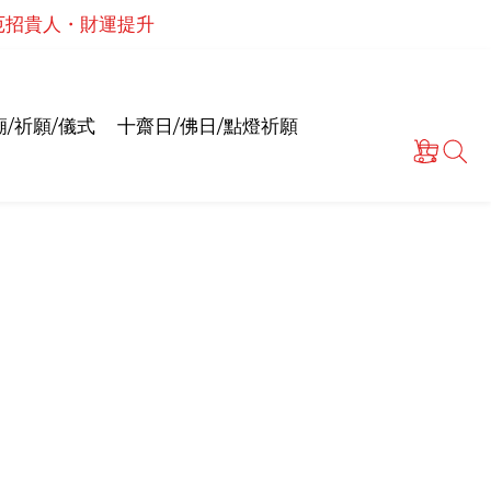
・解厄招貴人・財運提升
泰國高僧祈願點燈儀式
情和合・招正緣桃花
泰國高僧祈願點燈儀式
/祈願/儀式
十齋日/佛日/點燈祈願