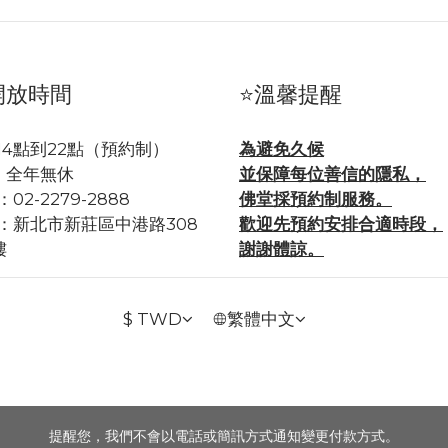
開放時間
⭐溫馨提醒
14點到22點（預約制）
為避免久候
年無休
並保障每位善信的隱私，
02-2279-2888
佛堂採預約制服務。
：
新北市新莊區中港路308
歡迎先預約安排合適時段，
樓
謝謝體諒。
$
TWD
繁體中文
提醒您，我們不會以電話或簡訊方式通知變更付款方式。