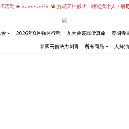
活動 🔥 2026/08/19  🔱 拉胡天神儀式｜轉運擋小人
式活動🔥2026/08/19 💗2026七夕情定善緣桃花燈｜
儀式活動🔥 2026/08/31 💖愛神儀式｜增強人緣魅力・感
式活動🔥2026/08/19 💗2026七夕情定善緣桃花燈｜
法會
2026年8月強運行程
九大通靈高僧算命
泰國寺廟
泰國高僧法力刺青
所有商品
人緣油