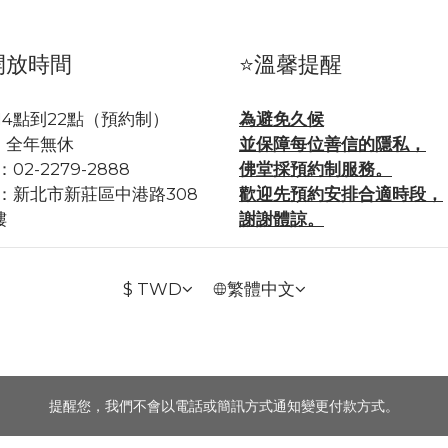
開放時間
⭐溫馨提醒
14點到22點（預約制）
為避免久候
年無休
並保障每位善信的隱私，
02-2279-2888
佛堂採預約制服務。
：
新北市新莊區中港路308
歡迎先預約安排合適時段，
樓
謝謝體諒。
$
TWD
繁體中文
提醒您，我們不會以電話或簡訊方式通知變更付款方式。