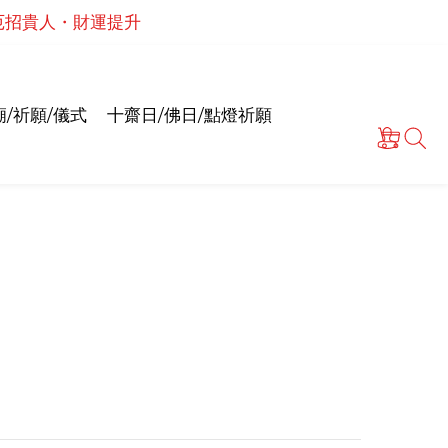
・解厄招貴人・財運提升
泰國高僧祈願點燈儀式
情和合・招正緣桃花
泰國高僧祈願點燈儀式
/祈願/儀式
十齋日/佛日/點燈祈願