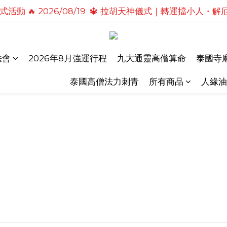
活動 🔥 2026/08/19  🔱 拉胡天神儀式｜轉運擋小人
式活動🔥2026/08/19 💗2026七夕情定善緣桃花燈｜
儀式活動🔥 2026/08/31 💖愛神儀式｜增強人緣魅力・感
式活動🔥2026/08/19 💗2026七夕情定善緣桃花燈｜
法會
2026年8月強運行程
九大通靈高僧算命
泰國寺廟
泰國高僧法力刺青
所有商品
人緣油