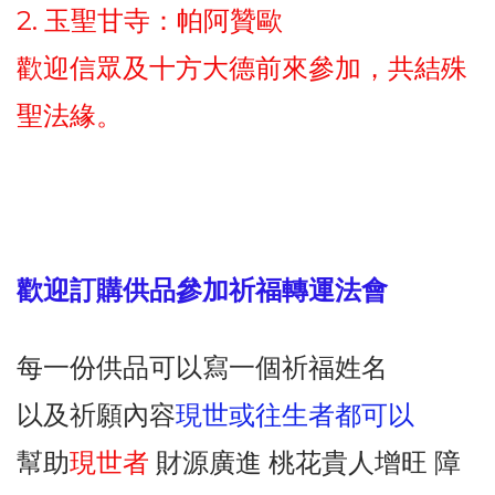
2. 玉聖甘寺：帕阿贊歐
歡迎信眾及十方大德前來參加，共結殊
聖法緣。
歡迎訂購供品參加祈福轉運法會
每一份供品可以寫一個祈福姓名
以及祈願內容
現世或往生者都可以
幫助
現世者
財源廣進 桃花貴人增旺 障