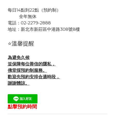
每日14點到22點（預約制）
全年無休
電話：02-2279-2888
地址：
新北市新莊區中港路308號8樓
⭐溫馨提醒
為避免久候
並保障每位善信的隱私，
佛堂採預約制服務。
歡迎先預約安排合適時段，
謝謝體諒。
點擊預約時間