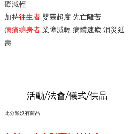
礙減輕
加持
往生者
嬰靈超度 先亡離苦
病痛纏身者
業障減輕 病體速癒 消災延
壽
活動/法會/儀式/供品
此分類沒有商品