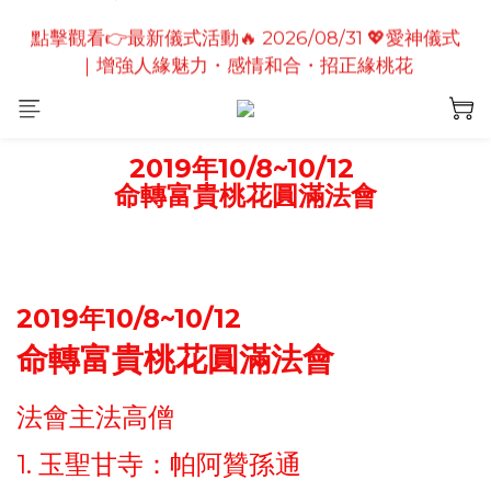
點擊觀看👉最新儀式活動🔥2026/08/19 💗2026七夕
點擊觀看👉最新儀式活動🔥 2026/08/31 💖愛神儀式
情定善緣桃花燈｜泰國高僧祈願點燈儀式
｜增強人緣魅力・感情和合・招正緣桃花
點擊觀看👉最新儀式活動🔥2026/08/19 💗2026七夕
情定善緣桃花燈｜泰國高僧祈願點燈儀式
2019年10/8~10/12
命轉富貴桃花圓滿法會
2019年10/8~10/12
命轉富貴桃花圓滿法會
法會主法高僧
1. 玉聖甘寺：帕阿贊孫通