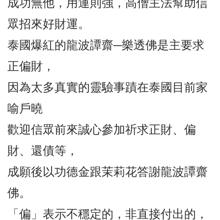
成功無他，用運則強，高僧主法幫助信
眾招來好財運。
泰國爆紅的龍波譚齋─樂透佛是主要求
正偏財，
因為太多真實的靈驗事蹟在泰國目前家
喻戶曉
歡迎信眾前來誠心參加祈求正財、偏
財、還債等，
成願後以功德金跟茉莉花答謝龍波譚齋
佛。
「偏」表示不穩定的，非直接付出的，