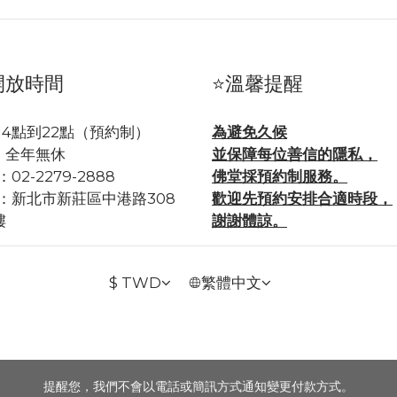
開放時間
⭐溫馨提醒
14點到22點（預約制）
為避免久候
年無休
並保障每位善信的隱私，
02-2279-2888
佛堂採預約制服務。
：
新北市新莊區中港路308
歡迎先預約安排合適時段，
樓
謝謝體諒。
$
TWD
繁體中文
提醒您，我們不會以電話或簡訊方式通知變更付款方式。