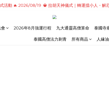
活動 🔥 2026/08/19  🔱 拉胡天神儀式｜轉運擋小人
式活動🔥2026/08/19 💗2026七夕情定善緣桃花燈｜
儀式活動🔥 2026/08/31 💖愛神儀式｜增強人緣魅力・感
式活動🔥2026/08/19 💗2026七夕情定善緣桃花燈｜
法會
2026年8月強運行程
九大通靈高僧算命
泰國寺廟
泰國高僧法力刺青
所有商品
人緣油