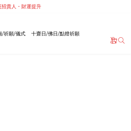
・解厄招貴人・財運提升
泰國高僧祈願點燈儀式
情和合・招正緣桃花
泰國高僧祈願點燈儀式
/祈願/儀式
十齋日/佛日/點燈祈願