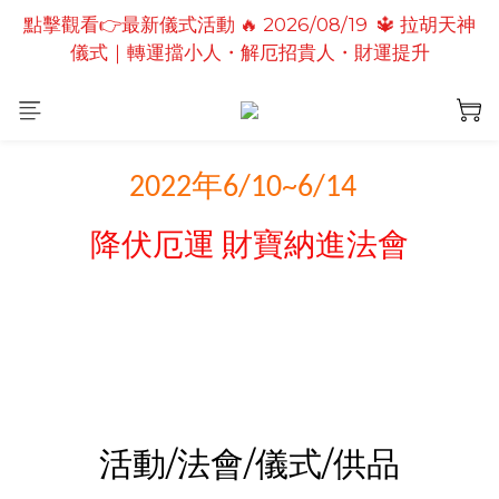
點擊觀看👉最新儀式活動 🔥 2026/08/19  🔱 拉胡天神
點擊觀看👉最新儀式活動🔥2026/08/19 💗2026七夕
儀式｜轉運擋小人・解厄招貴人・財運提升
情定善緣桃花燈｜泰國高僧祈願點燈儀式
點擊觀看👉最新儀式活動🔥 2026/08/31 💖愛神儀式
｜增強人緣魅力・感情和合・招正緣桃花
年
點擊觀看👉最新儀式活動🔥2026/08/19 💗2026七夕
2022
6/10~6/14
情定善緣桃花燈｜泰國高僧祈願點燈儀式
降伏厄運
財寶納進
法會
活動/法會/儀式/供品