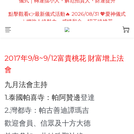
點擊觀看👉最新儀式活動🔥2026/08/19 💗2026七夕
點擊觀看👉最新儀式活動🔥 2026/08/31 💖愛神儀式
情定善緣桃花燈｜泰國高僧祈願點燈儀式
｜增強人緣魅力・感情和合・招正緣桃花
點擊觀看👉最新儀式活動🔥2026/08/19 💗2026七夕
情定善緣桃花燈｜泰國高僧祈願點燈儀式
2017年9/8~9/12富貴桃花 財富增上法
會
九月法會主持
1.泰國帕喜寺：帕阿贊邊
登達
2.灣都寺：
帕古善迪譚瑪吉
歡迎會員、信眾及十方大德