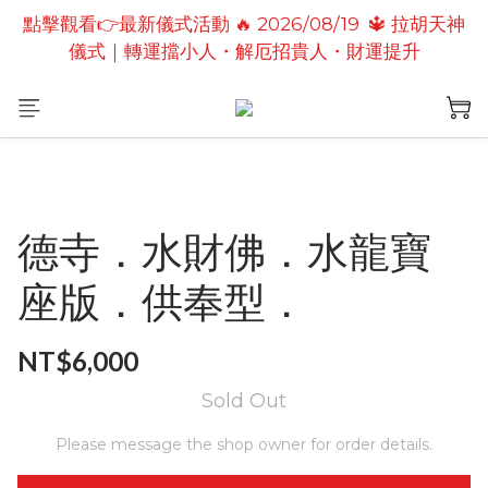
點擊觀看👉最新儀式活動 🔥 2026/08/19  🔱 拉胡天神
點擊觀看👉最新儀式活動🔥2026/08/19 💗2026七夕
儀式｜轉運擋小人・解厄招貴人・財運提升
情定善緣桃花燈｜泰國高僧祈願點燈儀式
點擊觀看👉最新儀式活動🔥 2026/08/31 💖愛神儀式
｜增強人緣魅力・感情和合・招正緣桃花
點擊觀看👉最新儀式活動🔥2026/08/19 💗2026七夕
情定善緣桃花燈｜泰國高僧祈願點燈儀式
德寺．水財佛．水龍寶
座版．供奉型．
NT$6,000
Sold Out
Please message the shop owner for order details.