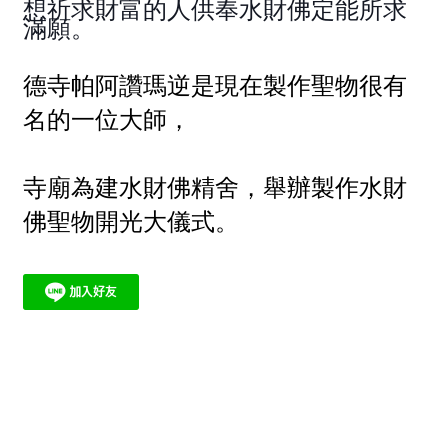
想祈求財富的人供奉水財佛定能所求
滿願。
德寺帕阿讚瑪逆是現在製作聖物很有
名的一位大師，
寺廟為建水財佛精舍，舉辦製作水財
佛聖物
開光大儀式。