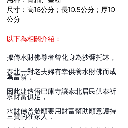
尺寸：高16公分；長10.5公分；厚10
公分
以下為相關介紹：
據傳水財佛尊者曾化身為沙彌托缽，
泰北一對老夫婦有幸供養水財佛而成
為富翁，
因此建造悟巴庫寺讓泰北居民供奉祈
求財富俱足，
水財佛曾發願要用財富幫助願意護持
三寶的在家人，