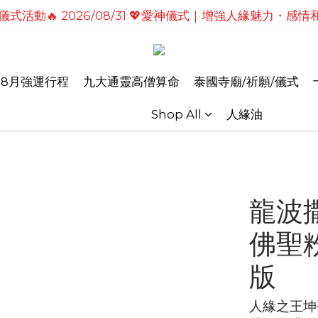
式活動🔥2026/08/19 💗2026七夕情定善緣桃花燈｜
式活動🔥2026/08/19 💗2026七夕情定善緣桃花燈｜
年8月強運行程
九大通靈高僧算命
泰國寺廟/祈願/儀式
Shop All
人緣油
龍波
佛聖
版
人緣之王坤