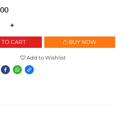
00
 TO CART
BUY NOW
Add to Wishlist