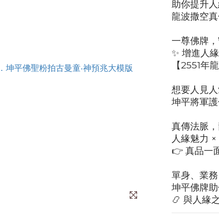
助你提升人
龍波撒空真
一尊佛牌，
✨ 增進人緣
【2551
想要人見人
坤平將軍護
真傳法脈，
人緣魅力 ×
👉 真品一
單身、業務
坤平佛牌助
📿 與人