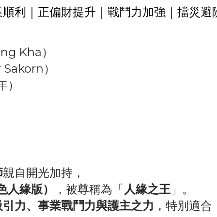
業順利｜正偏財提升｜戰鬥力加強｜擋災避
g Kha）
Sakorn）
1年）
師
親自開光加持，
色人緣版）
，被尊稱為「
人緣之王
」。
吸引力、事業戰鬥力與護主之力
，特別適合