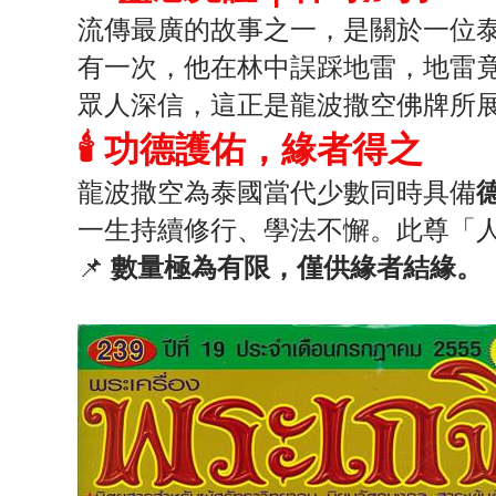
流傳最廣的故事之一，是關於一位
有一次，他在林中誤踩地雷，地雷
眾人深信，這正是龍波撒空佛牌所
🕯 功德護佑，緣者得之
龍波撒空為泰國當代少數同時具備
一生持續修行、學法不懈。此尊「
📌
數量極為有限，僅供緣者結緣。