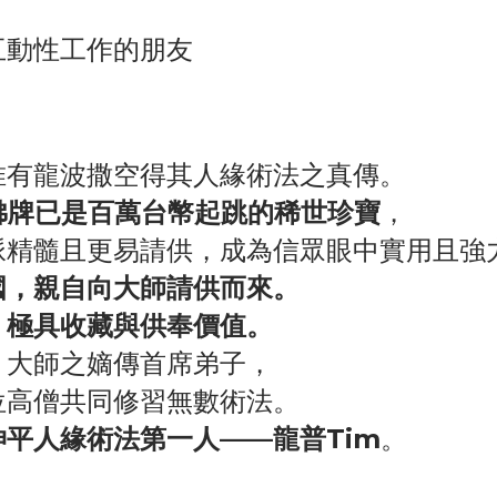
互動性工作的朋友
唯有龍波撒空得其人緣術法之真傳。
佛牌已是百萬台幣起跳的稀世珍寶
，
脈精髓且更易請供，成為信眾眼中實用且強
國，親自向大師請供而來。
，極具收藏與供奉價值。
」大師之嫡傳首席弟子，
位高僧共同修習無數術法。
坤平人緣術法第一人——龍普Tim
。