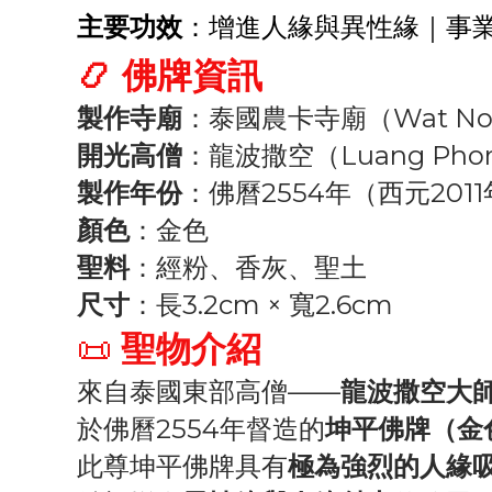
主要功效
：增進人緣與異性緣｜事
📿 佛牌資訊
製作寺廟
：泰國農卡寺廟（Wat Non
開光高僧
：龍波撒空（Luang Phor 
製作年份
：佛曆2554年（西元201
顏色
：金色
聖料
：經粉、香灰、聖土
尺寸
：長3.2cm × 寬2.6cm
📜
聖物介紹
來自泰國東部高僧——
龍波撒空大
於佛曆2554年督造的
坤平佛牌（金
此尊坤平佛牌具有
極為強烈的人緣