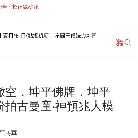
泰國高僧祈願點燈儀式
泰國高僧祈願點燈儀式
十齋日/佛日/點燈祈願
泰國高僧法力刺青
撒空．坤平佛牌．坤平
粉拍古曼童‧神預兆大模
平將軍