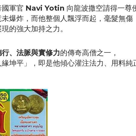
泰國軍官
Navi Yotin
向龍波撒空請得一尊
竟未爆炸，而他整個人飄浮而起，毫髮無傷
展現的強大加持之力。
德行、法脈與實修力
的傳奇高僧之一，
人緣坤平」，即是他傾心灌注法力、用料純