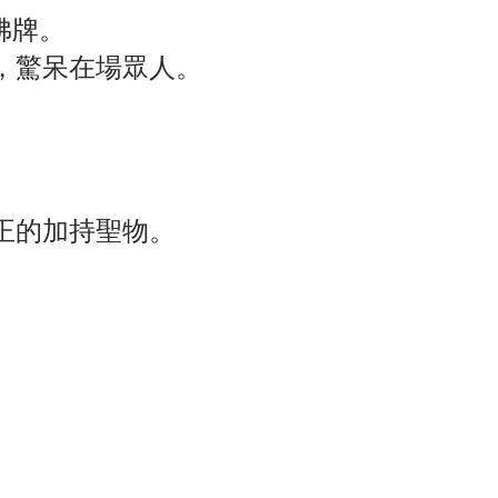
佛牌。
，驚呆在場眾人。
正的加持聖物。