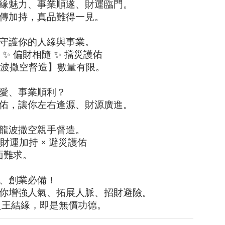
緣魅力、事業順遂、財運臨門。
傳加持，真品難得一見。
守護你的人緣與事業。
 ✨ 偏財相隨 ✨ 擋災護佑
年龍波撒空督造】數量有限。
愛、事業順利？
佑，讓你左右逢源、財源廣進。
龍波撒空親手督造。
 財運加持 × 避災護佑
面難求。
、創業必備！
你增強人氣、拓展人脈、招財避險。
緣之王結緣，即是無價功德。