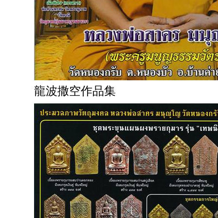
龍波撒空作品集