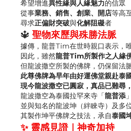
希望增進
異性緣與人緣魅力
的信眾
從事
業務、銷售、創業、開店
等高
尋求
正偏財突破
與
化解阻礙
者
🔱
聖物來歷與殊勝法脈
據傳，龍普Tim在世時親口表示，
因此，雖然
龍普Tim所製作之人緣
但龍波撒空所製的佛牌，仍保留法
此尊佛牌為早年由好運佛堂親赴泰
現今龍波撒空已圓寂，真品已難尋
龍波撒空為泰國拉罕來寺「
龍普添
並與知名的龍波坤（絆睞寺）及多
其製作坤平佛牌之技法，承自
泰國
✨ 靈感見證｜神奇加持