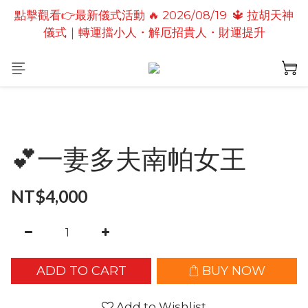
點擊觀看👉最新儀式活動 🔥 2026/08/19  🔱 拉胡天神
點擊觀看👉最新儀式活動🔥2026/08/19 💗2026七夕
儀式｜轉運擋小人・解厄招貴人・財運提升
情定善緣桃花燈｜泰國高僧祈願點燈儀式
點擊觀看👉最新儀式活動🔥 2026/08/31 💖愛神儀式
｜增強人緣魅力・感情和合・招正緣桃花
點擊觀看👉最新儀式活動🔥2026/08/19 💗2026七夕
情定善緣桃花燈｜泰國高僧祈願點燈儀式
💕一妻多夫南帕女王
NT$4,000
ADD TO CART
BUY NOW
Add to Wishlist