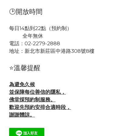
🕑開放時間
每日14點到22點（預約制）
全年無休
電話：02-2279-2888
地址：
新北市新莊區中港路308號8樓
⭐溫馨提醒
為避免久候
並保障每位善信的隱私，
佛堂採預約制服務。
歡迎先預約安排合適時段，
謝謝體諒。