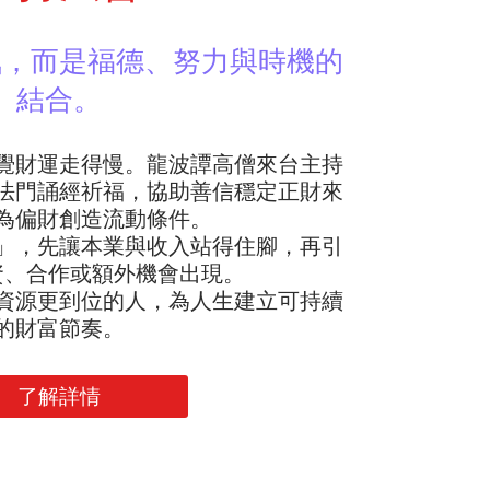
氣，而是福德、努力與時機的
結合。
覺財運走得慢。龍波譚高僧來台主持
法門誦經祈福，協助善信穩定正財來
為偏財創造流動條件。
」，先讓本業與收入站得住腳，再引
資、合作或額外機會出現。
資源更到位的人，為人生建立可持續
的財富節奏。
了解詳情