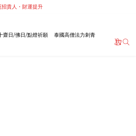
泰國高僧祈願點燈儀式
情和合・招正緣桃花
泰國高僧祈願點燈儀式
十齋日/佛日/點燈祈願
泰國高僧法力刺青