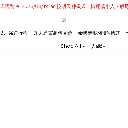
式活動🔥2026/08/19 💗2026七夕情定善緣桃花燈｜
儀式活動🔥 2026/08/31 💖愛神儀式｜增強人緣魅力・感
式活動🔥2026/08/19 💗2026七夕情定善緣桃花燈｜
年8月強運行程
九大通靈高僧算命
泰國寺廟/祈願/儀式
Shop All
人緣油