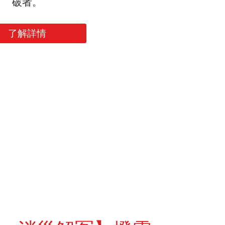
破者。
了解詳情