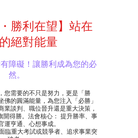
・勝利在望】站在
的絕對能量
所有障礙！讓勝利成為您的必
然。
，您需要的不只是努力，更是「勝
坐佛的圓滿能量，為您注入「必勝」
商業談判、職位晉升還是重大決策，
旗開得勝。法會核心： 提升勝率、事
官運亨通、心想事成。
面臨重大考試或競爭者、追求事業突