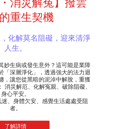
・消災解冤】撥雲
的重生契機
主，化解莫名阻礙，迎來清淨
人生。
其妙生病或發生意外？這可能是業障
於「深層淨化」，透過強大的法力迴
纏，讓您從黑暗的泥淖中解脫，重獲
： 消災解厄、化解冤親、破除阻礙、
身心平安。
低迷、身體欠安、感覺生活處處受阻
者。
了解詳情