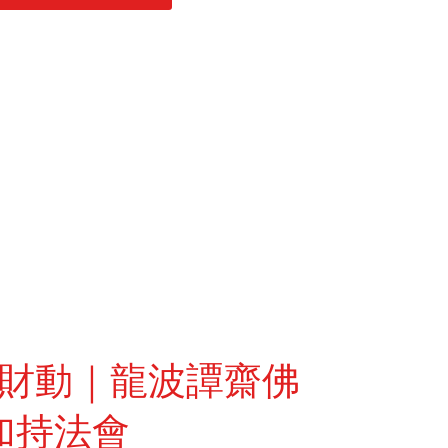
財動｜龍波譚齋佛
加持法會