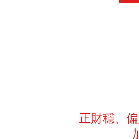
正財穩、偏