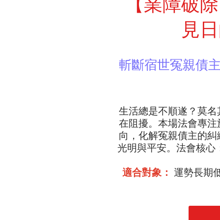
【業障破除
見日
斬斷宿世冤親債
生活總是不順遂？莫名
在阻擾。本場法會專注
向，化解冤親債主的糾
光明與平安。法會核心
適合對象：
運勢長期