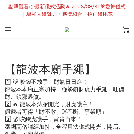
點擊觀看👉最新儀式活動🔥2026/08/19 💗2026七夕
點擊觀看👉最新儀式活動🔥 2026/08/31 💖愛神儀式
情定善緣桃花燈｜泰國高僧祈願點燈儀式
｜增強人緣魅力・感情和合・招正緣桃花
點擊觀看👉最新儀式活動🔥2026/08/19 💗2026七夕
情定善緣桃花燈｜泰國高僧祈願點燈儀式
【龍波本廟手繩】
1️⃣ 🐯 咬錢不放手，財氣日日進！
龍波本本廟正宗加持，強勢鎮財虎力手繩，旺偏
財、鎮邪避煞。
2️⃣ 🔥 龍波本法脈開光，財虎護主！
佩戴者可得「財不散、運不斷、事業順」。
3️⃣ 💰 咬錢虎護手，富貴自來！
泰國高僧誦經加持，全程真法儀式開光，開店、