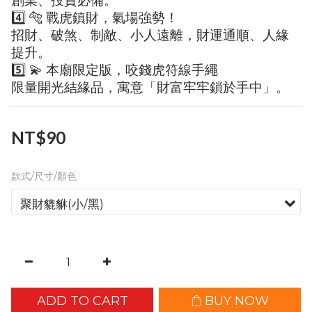
創業、投資必備。
4️⃣ 🐅 戰虎鎮財，氣場強勢！
招財、破煞、制敵、小人遠離，財運通順、人緣
提升。
5️⃣ 💫 本廟限定版，咬錢虎符線手繩
限量開光結緣品，寓意「財富牢牢鎖於手中」。
NT$90
款式/尺寸/顏色
ADD TO CART
BUY NOW