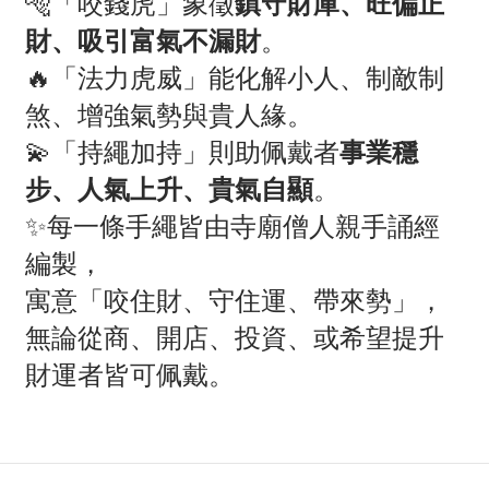
🐅「咬錢虎」象徵
鎮守財庫、旺偏正
財、吸引富氣不漏財
。
🔥「法力虎威」能化解小人、制敵制
煞、增強氣勢與貴人緣。
💫「持繩加持」則助佩戴者
事業穩
步、人氣上升、貴氣自顯
。
✨每一條手繩皆由寺廟僧人親手誦經
編製，
寓意「咬住財、守住運、帶來勢」，
無論從商、開店、投資、或希望提升
財運者皆可佩戴。