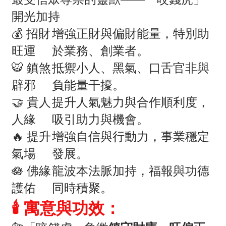
開光加持
💰 招財
增強正財與偏財能量，特別助
旺運
於業務、創業者。
🐯 鎮煞
抵禦小人、黑氣、口舌官非與
辟邪
負能量干擾。
🤝 貴人
提升人氣魅力與合作順利度，
人緣
吸引助力與機會。
🔥 提升
增強自信與行動力，事業穩定
氣場
發展。
🪷 佛緣
龍波本法脈加持，福報與功德
護佑
同時積聚。
🕯️
寓意與功效：