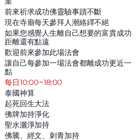
業
前來祈求成功佛靈驗事蹟不斷
現在寺廟每天參拜人潮絡繹不絕
如果您感覺人生離自己想要的富貴成功
距離還有點遠
歡迎前來參加此場法會
讓自己每參加一場法會都離成功更近一
點
每日10:00~18:00
泰國神算
起死回生大法
佛牌加持淨化
聖水灑淨加持
佛騰、經文、刺青加持