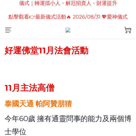
點擊觀看👉最新儀式活動🔥2026/08/19 💗2026七夕
點擊觀看👉最新儀式活動🔥 2026/08/31 💖愛神儀式
情定善緣桃花燈｜泰國高僧祈願點燈儀式
｜增強人緣魅力・感情和合・招正緣桃花
點擊觀看👉最新儀式活動🔥2026/08/19 💗2026七夕
情定善緣桃花燈｜泰國高僧祈願點燈儀式
好運佛堂11月法會活動
11月主法高僧
泰國天通 帕阿贊朋猜
今年60歲 擁有通靈問事的能力及兩個博
士學位