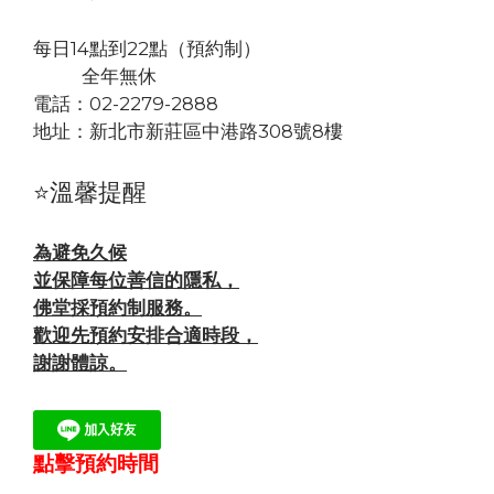
每日14點到22點（預約制）
全年無休
電話：02-2279-2888
地址：
新北市新莊區中港路308號8樓
⭐溫馨提醒
為避免久候
並保障每位善信的隱私，
佛堂採預約制服務。
歡迎先預約安排合適時段，
謝謝體諒。
點擊預約時間