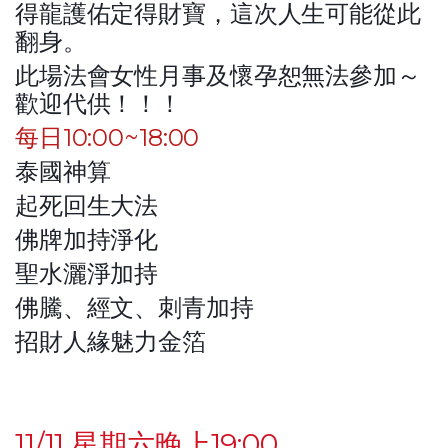
得龍護佑定得財寶，這次人生可能從此
翻身。
此場法會女性月事及懷孕恕無法參加～
歡迎代供！！！
每日10:00~18:00
泰國神算
起死回生大法
佛牌加持淨化
聖水灑淨加持
佛騰、經文、刺青加持
招財人緣魅力金箔
11/11 星期六晚上19:00