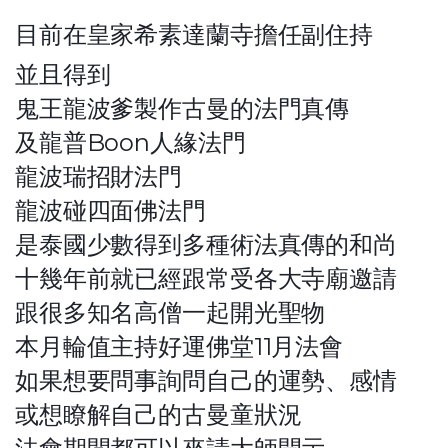
目前在皇家希素達蘭寺擔任副住持
並且得到
鬼王龍波爹製作古曼的法門真傳
及龍普Boon人緣法門
龍波瑞招財法門
龍波碰四面佛法門
是泰國少數得到多種術法真傳的和尚
十幾年前就已經跟常受各大寺廟邀請
跟很多知名高僧一起開光聖物
本月輪值主持好運佛堂11月法會
如果想要問事詢問自己的運勢、感情
或想瞭解自己的古曼童狀況