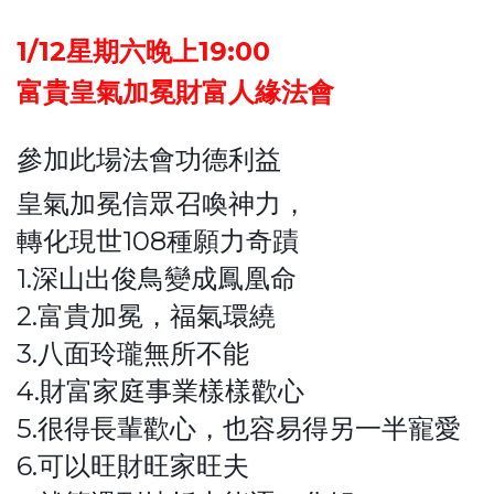
1/12星期六晚上19:00
富貴皇氣加冕財富人緣法會
參加此場法會功德利益
皇氣加冕信眾召喚神力，
轉化現世108種願力奇蹟
1.深山出俊鳥變成鳳凰命
2.富貴加冕，福氣環繞
3.八面玲瓏無所不能
4.財富家庭事業樣樣歡心
5.很得長輩歡心，也容易得另一半寵愛
6.可以旺財旺家旺夫