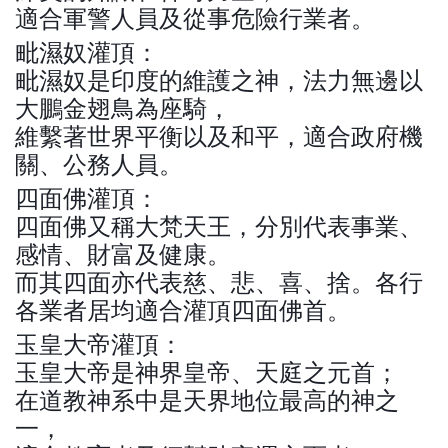
適合軍警人員及從事危險行業者。
毗濕奴灌頂：
毗濕奴是印度的維護之神，法力無邊以
大鵬金翅鳥為座騎，
維繫著世界平衡以及和平，適合政府機
關、公務人員。
四面佛灌頂：
四面佛又稱大梵天王，分別代表事業、
感情、財富及健康。
而其四面亦代表慈、悲、喜、捨。各行
各業者居均適合灌頂四面佛首。
玉皇大帝灌頂：
玉皇大帝是神界皇帝、天庭之元首；
在道教神系中是天界地位最高的神之
一，