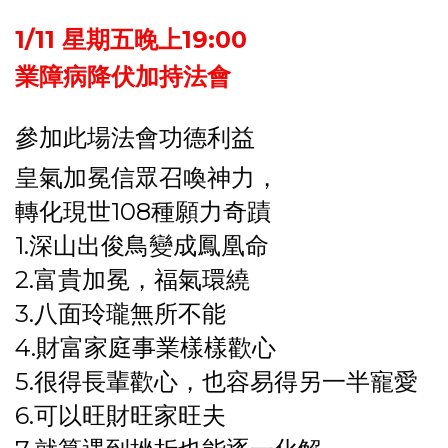
1/11 星期五晚上19:00
業障病降伏加持法會
參加此場法會功德利益
皇氣加冕信眾召喚神力，
轉化現世108種願力奇蹟
1.深山出俊鳥變成鳳凰命
2.富貴加冕，福氣環繞
3.八面玲瓏無所不能
4.財富家庭事業樣樣歡心
5.很得長輩歡心，也容易得另一半寵愛
6.可以旺財旺家旺夫