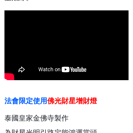
法會限定使用
佛光財星增財燈
泰國皇家金佛寺製作
為財星光明引路定能鴻運當頭