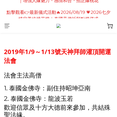
點擊觀看👉最新儀式活動🔥2026/08/19 💗2026七夕
點擊觀看👉最新儀式活動🔥2026/08/19 💗2026七夕
情定善緣桃花燈｜泰國高僧祈願點燈儀式
情定善緣桃花燈｜泰國高僧祈願點燈儀式
點擊觀看👉最新儀式活動 🔥 2026/08/19  🔱 拉胡天神
儀式｜轉運擋小人・解厄招貴人・財運提升
點擊觀看👉最新儀式活動🔥 2026/08/31 💖愛神儀式
｜增強人緣魅力・感情和合・招正緣桃花
2019年1/9～1/13號天神拜師灌頂開運
法會
點擊觀看👉最新儀式活動🔥2026/08/19 💗2026七夕
情定善緣桃花燈｜泰國高僧祈願點燈儀式
法會主法高僧
1. 泰國金佛寺：副住持昭坤亞南
2. 泰國金佛寺：龍波玉若
歡迎信眾及十方大德前來參加，共結殊
聖法緣。