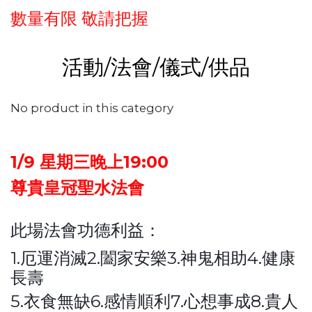
數量有限 敬請把握
活動/法會/儀式/供品
No product in this category
1/9 星期三晚上19:00
尊貴皇冠聖水法會
此場法會功德利益：
1.厄運消滅2.闔家安樂3.神鬼相助4.健康
長壽
5.衣食無缺6.感情順利7.心想事成8.貴人