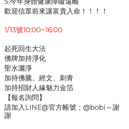
5.今年身體健康障礙遠離
歡迎信眾前來讓富貴入命！！！！
1/13號10:00~16:00
起死回生大法
佛牌加持淨化
聖水灑淨
加持佛騰、經文、刺青
加持招財人緣魅力金箔
【報名詢問】
請加入LINE@官方帳號：@bobi～謝
謝