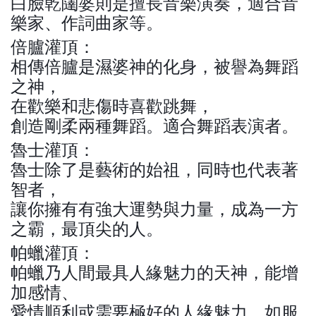
白臉乾闥婆則是擅長音樂演奏，適合音
樂家、作詞曲家等。
倍臚灌頂：
相傳倍臚是濕婆神的化身，被譽為舞蹈
之神，
在歡樂和悲傷時喜歡跳舞，
創造剛柔兩種舞蹈。適合舞蹈表演者。
魯士灌頂：
魯士除了是藝術的始祖，同時也代表著
智者，
讓你擁有有強大運勢與力量，成為一方
之霸，最頂尖的人。
帕蠟灌頂：
帕蠟乃人間最具人緣魅力的天神，能增
加感情、
愛情順利或需要極好的人緣魅力，如服