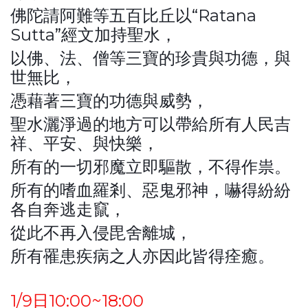
佛陀請阿難等五百比丘以“Ratana
Sutta”經文加持聖水，
以佛、法、僧等三寶的珍貴與功德，與
世無比，
憑藉著三寶的功德與威勢，
聖水灑淨過的地方可以帶給所有人民吉
祥、平安、與快樂，
所有的一切邪魔立即驅散，不得作祟。
所有的嗜血羅剎、惡鬼邪神，嚇得紛紛
各自奔逃走竄，
從此不再入侵毘舍離城，
所有罹患疾病之人亦因此皆得痊癒。
1/9日10:00~18:00