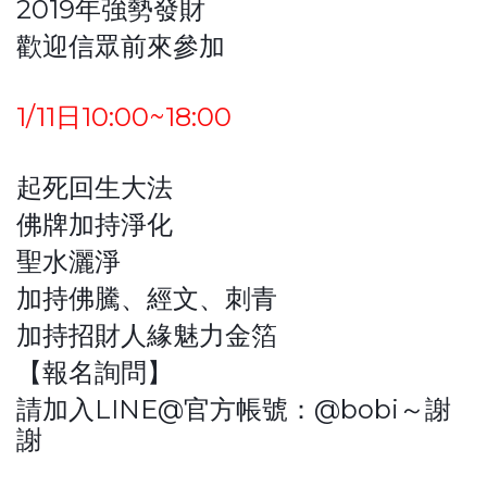
2019年強勢發財
歡迎信眾前來參加
1/11日10:00~18:00
起死回生大法
佛牌加持淨化
聖水灑淨
加持佛騰、經文、刺青
加持招財人緣魅力金箔
【報名詢問】
請加入LINE@官方帳號：@bobi～謝
謝