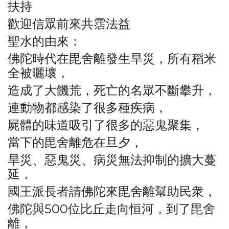
扶持
歡迎信眾前來共霑法益
聖水的由來：
佛陀時代在毘舍離發生旱災，所有稻米
全被曬壞，
造成了大饑荒，死亡的名眾不斷攀升，
連動物都感染了很多種疾病，
屍體的味道吸引了很多的惡鬼聚集，
當下的毘舍離危在旦夕，
旱災、惡鬼災、病災無法抑制的擴大蔓
延，
國王派長者請佛陀來毘舍離幫助民衆，
佛陀與500位比丘走向恒河，到了毘舍
離，