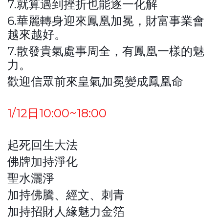
7.就算遇到挫折也能逐一化解
6.華麗轉身迎來鳳凰加冕，財富事業會
越來越好。
7.散發貴氣處事周全，有鳳凰一樣的魅
力。
歡迎信眾前來皇氣加冕變成鳳凰命
1/12日10:00~18:00
起死回生大法
佛牌加持淨化
聖水灑淨
加持佛騰、經文、刺青
加持招財人緣魅力金箔