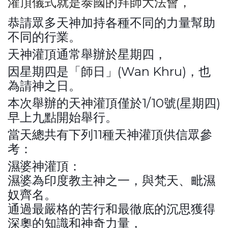
灌頂儀式就是泰國的拜師大法會，
恭請眾多天神加持各種不同的力量幫助
不同的行業。
天神灌頂通常舉辦於星期四，
因星期四是「師日」(Wan Khru)，也
為請神之日。
本次舉辦的天神灌頂僅於1/10號(星期四)
早上九點開始舉行。
當天總共有下列11種天神灌頂供信眾參
考：
濕婆神灌頂：
濕婆為印度教主神之一，與梵天、毗濕
奴齊名。
通過最嚴格的苦行和最徹底的沉思獲得
深奧的知識和神奇力量，