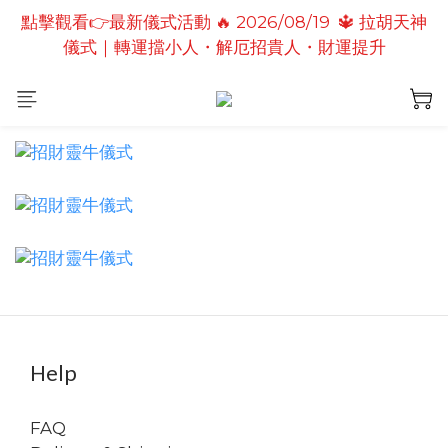
點擊觀看👉最新儀式活動 🔥 2026/08/19  🔱 拉胡天神
點擊觀看👉最新儀式活動🔥2026/08/19 💗2026七夕
儀式｜轉運擋小人・解厄招貴人・財運提升
情定善緣桃花燈｜泰國高僧祈願點燈儀式
點擊觀看👉最新儀式活動🔥 2026/08/31 💖愛神儀式
｜增強人緣魅力・感情和合・招正緣桃花
點擊觀看👉最新儀式活動🔥2026/08/19 💗2026七夕
情定善緣桃花燈｜泰國高僧祈願點燈儀式
Help
FAQ