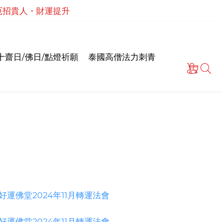
・解厄招貴人・財運提升
泰國高僧祈願點燈儀式
情和合・招正緣桃花
泰國高僧祈願點燈儀式
十齋日/佛日/點燈祈願
泰國高僧法力刺青