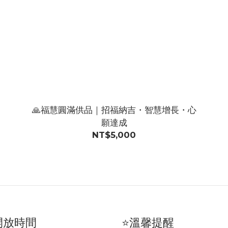
🙏福慧圓滿供品｜招福納吉・智慧增長・心
願達成
NT$5,000
開放時間
⭐溫馨提醒