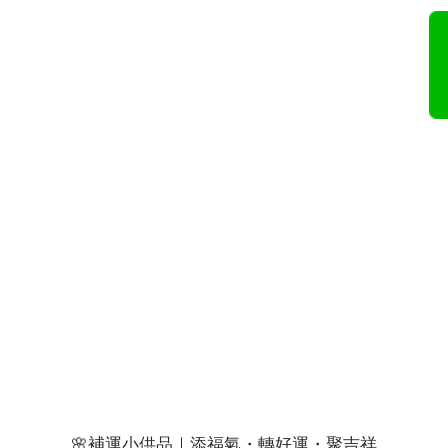
🌸補運小供品｜添福氣・轉好運・聚吉祥