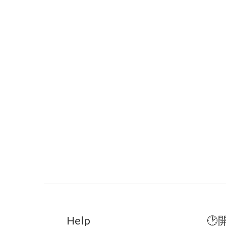
Help
🕑