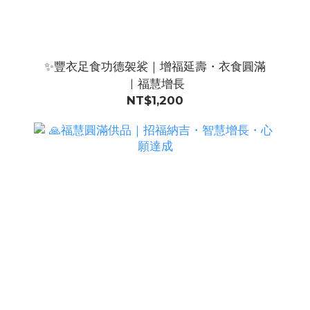
✨豐衣足食功德袈裟｜增福延壽・衣食圓滿
｜福慧增長
NT$1,200