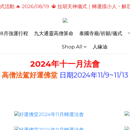
活動 🔥 2026/08/19  🔱 拉胡天神儀式｜轉運擋小人
式活動🔥2026/08/19 💗2026七夕情定善緣桃花燈｜
儀式活動🔥 2026/08/31 💖愛神儀式｜增強人緣魅力・感
式活動🔥2026/08/19 💗2026七夕情定善緣桃花燈｜
年8月強運行程
九大通靈高僧算命
泰國寺廟/祈願/儀式
Shop All
人緣油
2024年十一月法會
高僧法駕好運佛堂
日期2024年11/9~11/13