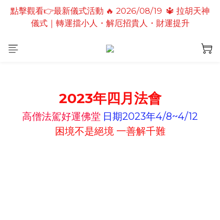
點擊觀看👉最新儀式活動 🔥 2026/08/19  🔱 拉胡天神
點擊觀看👉最新儀式活動🔥2026/08/19 💗2026七夕
儀式｜轉運擋小人・解厄招貴人・財運提升
情定善緣桃花燈｜泰國高僧祈願點燈儀式
點擊觀看👉最新儀式活動🔥 2026/08/31 💖愛神儀式
｜增強人緣魅力・感情和合・招正緣桃花
點擊觀看👉最新儀式活動🔥2026/08/19 💗2026七夕
情定善緣桃花燈｜泰國高僧祈願點燈儀式
2023年四月法會
高僧法駕好運佛堂
日期2023年4/8~4/12
困境不是絕境 一善解千難