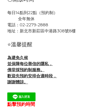
每日14點到22點（預約制）
全年無休
電話：02-2279-2888
地址：
新北市新莊區中港路308號8樓
⭐溫馨提醒
為避免久候
並保障每位善信的隱私，
佛堂採預約制服務。
歡迎先預約安排合適時段，
謝謝體諒。
點擊預約時間