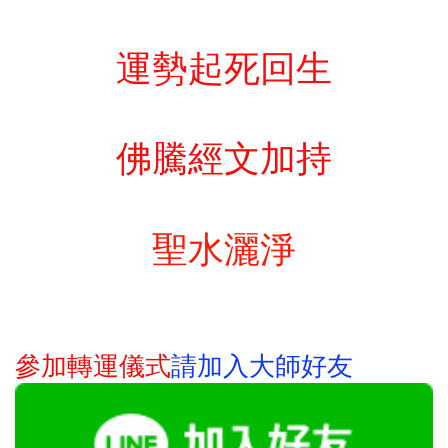
運勢起死回生
佛騰經文加持
聖水灑淨
請
加入大師好友
參加轉運儀式