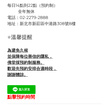
每日14點到22點（預約制）
全年無休
電話：02-2279-2888
地址：
新北市新莊區中港路308號8樓
⭐溫馨提醒
為避免久候
並保障每位善信的隱私，
佛堂採預約制服務。
歡迎先預約安排合適時段，
謝謝體諒。
點擊預約時間