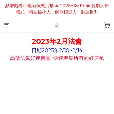
點擊觀看👉最新儀式活動 🔥 2026/08/19  🔱 拉胡天神
點擊觀看👉最新儀式活動🔥2026/08/19 💗2026七夕
儀式｜轉運擋小人・解厄招貴人・財運提升
情定善緣桃花燈｜泰國高僧祈願點燈儀式
點擊觀看👉最新儀式活動🔥 2026/08/31 💖愛神儀式
｜增強人緣魅力・感情和合・招正緣桃花
2023年2月法會
點擊觀看👉最新儀式活動🔥2026/08/19 💗2026七夕
情定善緣桃花燈｜泰國高僧祈願點燈儀式
日期2023年2/10~2/14
高僧法駕好運佛堂
快速聚集所有的好運氣