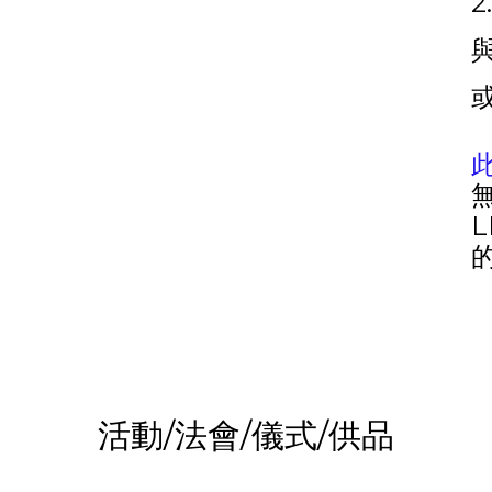
活動/法會/儀式/供品