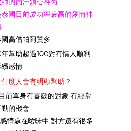
大師的南洋鎖心神術
是泰國目前成功率最高的愛情神
術
泰國高僧帕阿贊多
每年幫助超過100對有情人順利
延續感情
對什麼人會有明顯幫助？
1.目前單身有喜歡的對象 有經常
互動的機會
2.感情處在曖昧中 對方還有很多