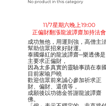
No product in this category
11/7星期六晚上19:00
正偏財翻漲龍波譚齋加持法會
成功無他，用運則強，高僧主
幫助信眾招來好財運。
泰國爆紅的龍波譚齋─樂透佛是
主要求正偏財，
因為太多真實的靈驗事蹟在泰
目前家喻戶曉
歡迎信眾前來誠心參加祈求正
財、偏財、還債等，
成願後以功德金答謝龍波譚齋
佛。
「偏」表示不穩定的，非直接