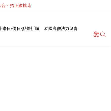
泰國高僧祈願點燈儀式
情和合・招正緣桃花
泰國高僧祈願點燈儀式
十齋日/佛日/點燈祈願
泰國高僧法力刺青