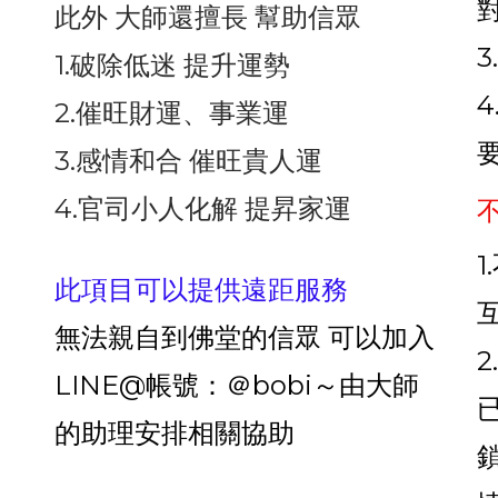
此外 大師還擅長 幫助信眾
1.破除低迷 提升運勢
2.催旺財運、事業運
3.感情和合 催旺貴人運
4.官司小人化解 提昇家運
此項目可以提供遠距服務
無法親自到佛堂的信眾 可以加入
LINE@帳號：＠bobi～由大師
的助理安排相關協助