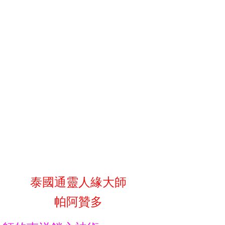
泰國通靈人緣大師
帕阿贊多