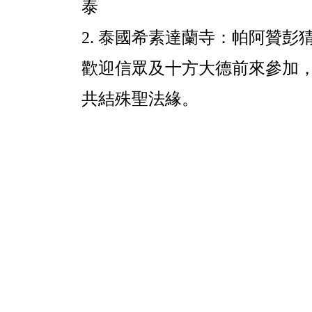
泰
2.
泰國希素達蘭寺：帕阿贊彭
歡迎信眾及十方大德前來參加
共結殊聖法緣。