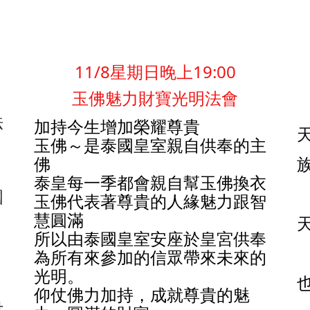
11/8星期日晚上19:00
玉佛魅力財寶光明法會
法
加持今生增加榮耀尊貴
玉佛～是泰國皇室親自供奉的主
佛
泰皇每一季都會親自幫玉佛換衣
國
玉佛代表著尊貴的人緣魅力跟智
慧圓滿
所以由泰國皇室安座於皇宮供奉
為所有來參加的信眾帶來未來的
光明。
仰仗佛力加持，成就尊貴的魅
付