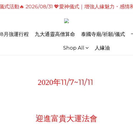
式活動🔥2026/08/19 💗2026七夕情定善緣桃花燈｜
儀式活動🔥 2026/08/31 💖愛神儀式｜增強人緣魅力・感
式活動🔥2026/08/19 💗2026七夕情定善緣桃花燈｜
年8月強運行程
九大通靈高僧算命
泰國寺廟/祈願/儀式
Shop All
人緣油
11/7~11/11
2020
年
迎進富貴大運
法會