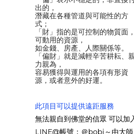
出的，
潛藏在各種管道與可能性的方
式；
「財」指的是可控制的物質面
可動用的資源，
如金錢、房產、人際關係等。
「偏財」就是減輕辛苦耕耘、
力親為，
容易獲得與運用的各項有形資
源，或者意外的好運。
此項目可以提供遠距服務
無法親自到佛堂的信眾 可以加
LINE@帳號：＠bobi～由大師