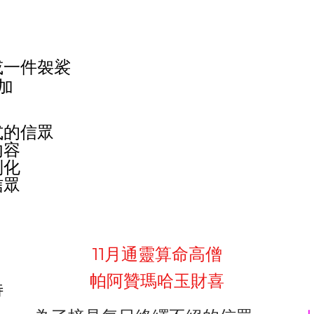
或一件袈裟
加
式的信眾
內容
制化
信眾
11月通靈算命高僧
帕阿贊瑪哈玉財喜
特