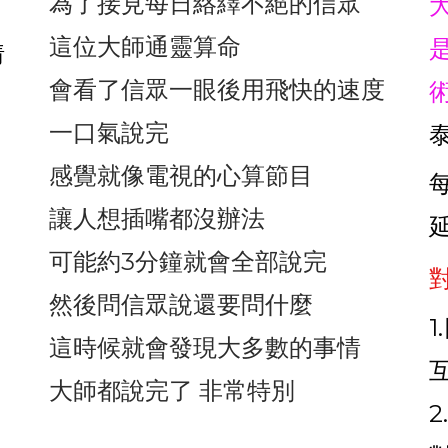
為了接見每日絡繹不絕的信眾
這位大師通靈算命
猜
會看了信眾一眼後用飛快的速度
，
一口氣說完
感覺就像電視的心算節目
讓人想插嘴都沒辦法
可能約3分鐘就會全部說完
然後問信眾說還要問什麼
這時候就會發現大多數的事情
大師都說完了 非常特別