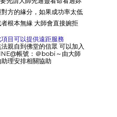
2.要先請大師先通靈看命看過妳
與對方的緣分，如果成功率太低
或者根本無緣 大師會直接婉拒
此項目可以提供遠距服務
無法親自到佛堂的信眾 可以加入
LINE@帳號：＠bobi～由大師
的助理安排相關協助