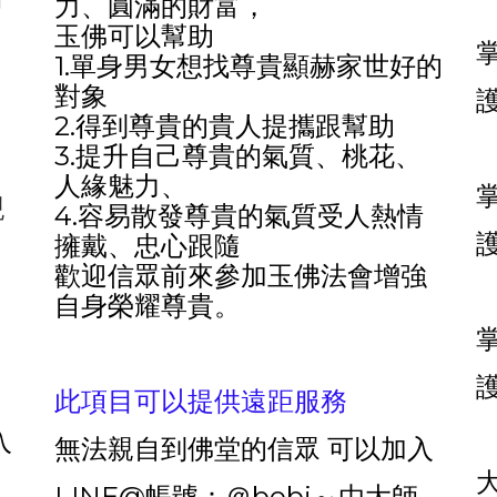
力、圓滿的財富，
玉佛可以幫助
1.單身男女想找尊貴顯赫家世好的
對象
，
2.得到尊貴的貴人提攜跟幫助
3.提升自己尊貴的氣質、桃花、
人緣魅力、
親
4.容易散發尊貴的氣質受人熱情
擁戴、忠心跟隨
歡迎信眾前來參加玉佛法會增強
自身榮耀尊貴。
此項目可以提供遠距服務
入
無法親自到佛堂的信眾 可以加入
LINE@帳號：＠bobi～由大師