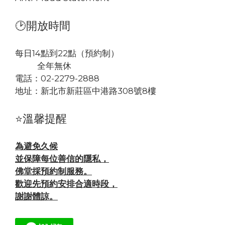
🕑開放時間
每日14點到22點（預約制）
全年無休
電話：02-2279-2888
地址：
新北市新莊區中港路308號8樓
⭐溫馨提醒
為避免久候
並保障每位善信的隱私，
佛堂採預約制服務。
歡迎先預約安排合適時段，
謝謝體諒。