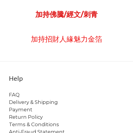
加持佛騰/經文/刺青
加持招財人緣魅力金箔
Help
FAQ
Delivery & Shipping
Payment
Return Policy
Terms & Conditions
Anti-Fraud Statement