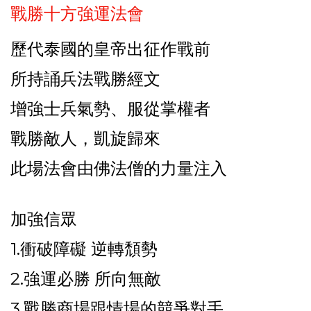
戰勝十方強運法會
歷代泰國的皇帝出征作戰前
所持誦兵法戰勝經文
增強士兵氣勢、服從掌權者
戰勝敵人，凱旋歸來
此場法會由佛法僧的力量注入
加強信眾
1.衝破障礙 逆轉頹勢
2.強運必勝 所向無敵
3.戰勝商場跟情場的競爭對手