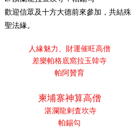
歡迎信眾及十方大德前來參加，共結殊
聖法緣。
人緣魅力、財運催旺高僧
差樂帕格底窩拉玉韓寺
帕阿贊育
柬埔寨神算高僧
湛瀾龍剌査坎寺
帕錫勾