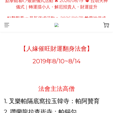
點擊觀看👉最新儀式活動🔥2026/08/19 💗2026七夕
點擊觀看👉最新儀式活動🔥 2026/08/31 💖愛神儀式
情定善緣桃花燈｜泰國高僧祈願點燈儀式
｜增強人緣魅力・感情和合・招正緣桃花
點擊觀看👉最新儀式活動🔥2026/08/19 💗2026七夕
情定善緣桃花燈｜泰國高僧祈願點燈儀式
【人緣催旺財運翻身法會】
2019年8/10~8/14
法會主法高僧
1. 叉樂帕隔底窩拉玉韓寺：帕阿贊育
2. 躦蘭龍拉查崁寺：帕錫勾