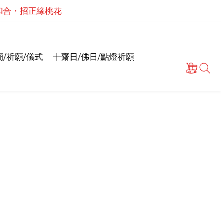
泰國高僧祈願點燈儀式
泰國高僧祈願點燈儀式
・解厄招貴人・財運提升
情和合・招正緣桃花
/祈願/儀式
十齋日/佛日/點燈祈願
泰國高僧祈願點燈儀式