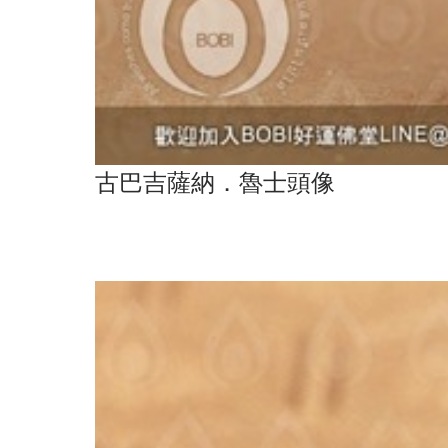
古巴吉薩納．魯士頭像