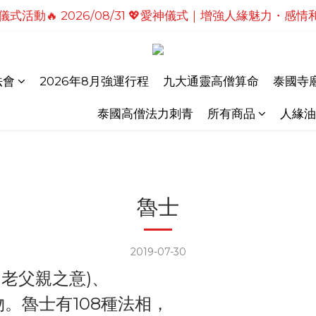
式活動🔥2026/08/19 💗2026七夕情定善緣桃花燈｜
式活動🔥2026/08/19 💗2026七夕情定善緣桃花燈｜
活動 🔥 2026/08/19  🔱 拉胡天神儀式｜轉運擋小人
儀式活動🔥 2026/08/31 💖愛神儀式｜增強人緣魅力・感
法會
2026年8月強運行程
九大通靈高僧算命
泰國寺廟
式活動🔥2026/08/19 💗2026七夕情定善緣桃花燈｜
泰國高僧法力刺青
所有商品
人緣油
魯士
2019-07-30
，老父親之意)、
。魯士有108種法相，