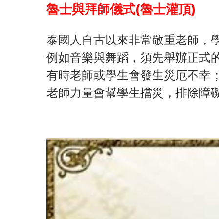
魯士與拜師儀式(魯士灌頂)
泰國人自古以來非常敬重老師，
例如音樂與舞蹈，須先舉辦正式
有時老師或學生會發生災厄不幸
老師力量會幫學生擋災，排除障