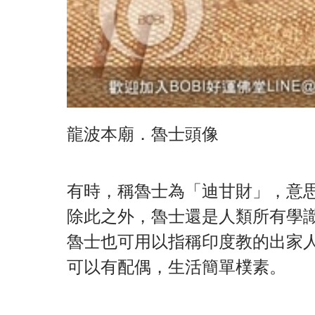
龍波本廟．魯士頭像
有時，稱魯士為「迪甘財」，意思
除此之外，魯士還是人類所有學
魯士也可用以指稱印度教的出家
可以有配偶，生活簡單樸素。