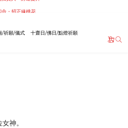
泰國高僧祈願點燈儀式
情和合・招正緣桃花
泰國高僧祈願點燈儀式
/祈願/儀式
十齋日/佛日/點燈祈願
一位女神。