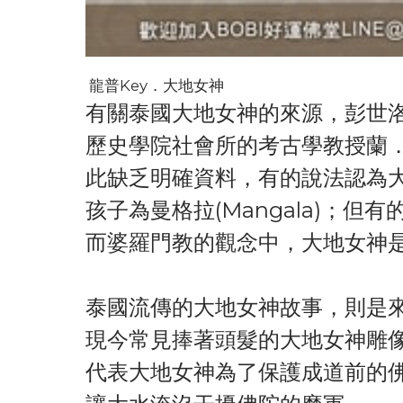
龍普Key．大地女神
有關泰國大地女神的來源，彭世洛府納黎萱
歷史學院社會所的考古學教授蘭．瓦巴迪
此缺乏明確資料，有的說法認為大地
孩子為曼格拉(Mangala)；
而婆羅門教的觀念中，大地女神是北極星神
泰國流傳的大地女神故事，則是
現今常見捧著頭髮的大地女神雕
代表大地女神為了保護成道前的