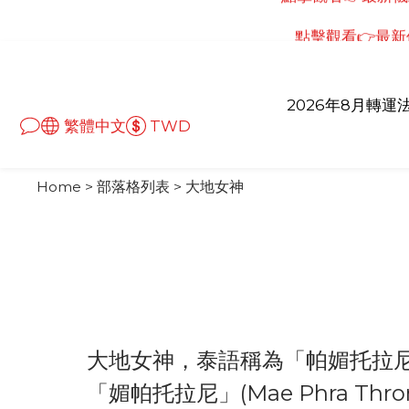
點擊觀看👉最新儀
點擊觀看👉最新
點擊觀看👉最新儀
2026年8月轉運
繁體中文
TWD
Home
>
部落格列表
>
大地女神
大地女神，泰語稱為「帕媚托拉尼」(Ph
「媚帕托拉尼」(Mae Phra T