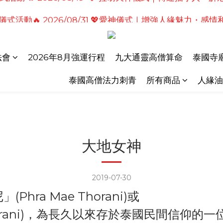
式活動🔥2026/08/19 💗2026七夕情定善緣桃花燈｜
儀式活動🔥 2026/08/31 💖愛神儀式｜增強人緣魅力・感
式活動🔥2026/08/19 💗2026七夕情定善緣桃花燈｜
法會
2026年8月強運行程
九大通靈高僧算命
泰國寺廟
泰國高僧法力刺青
所有商品
人緣油
大地女神
2019-07-30
ra Mae Thorani)或
hrorani)，為長久以來存於泰國民間信仰的