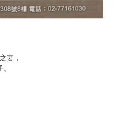
)之妻，
子。